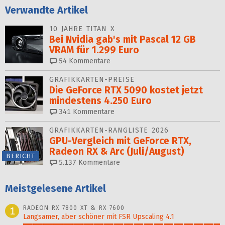
Verwandte Artikel
10 JAHRE TITAN X
Bei Nvidia gab's mit Pascal 12 GB
VRAM für 1.299 Euro
54
Kommentare
GRAFIKKARTEN-PREISE
Die GeForce RTX 5090 kostet jetzt
mindestens 4.250 Euro
341
Kommentare
GRAFIKKARTEN-RANGLISTE 2026
GPU-Vergleich mit GeForce RTX,
Radeon RX & Arc (Juli/August)
BERICHT
5.137
Kommentare
Meistgelesene Artikel
RADEON RX 7800 XT & RX 7600
1
Langsamer, aber schöner mit FSR Upscaling 4.1