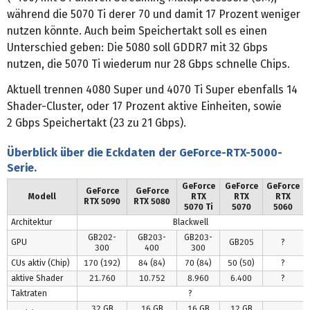
während die 5070 Ti derer 70 und damit 17 Prozent weniger
nutzen könnte. Auch beim Speichertakt soll es einen
Unterschied geben: Die 5080 soll GDDR7 mit 32 Gbps
nutzen, die 5070 Ti wiederum nur 28 Gbps schnelle Chips.
Aktuell trennen 4080 Super und 4070 Ti Super ebenfalls 14
Shader-Cluster, oder 17 Prozent aktive Einheiten, sowie
2 Gbps Speichertakt (23 zu 21 Gbps).
Überblick über die Eckdaten der GeForce-RTX-5000-
Serie.
GeForce
GeForce
GeForce
GeForce
GeForce
Modell
RTX
RTX
RTX
RTX 5090
RTX 5080
5070 Ti
5070
5060
Architektur
Blackwell
GB202-
GB203-
GB203-
GPU
GB205
?
300
400
300
CUs aktiv (Chip)
170 (192)
84 (84)
70 (84)
50 (50)
?
aktive Shader
21.760
10.752
8.960
6.400
?
Taktraten
?
32 GB
16 GB
16 GB
12 GB