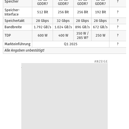
Speicher
?
GDDR7
GDDR7
GDDR7
GDDR7
Speicher-
512 Bit
256 Bit
256 Bit
192 Bit
?
Interface
Speichertakt
28 Gbps
32 Gbps
28 Gbps
28 Gbps
?
Bandbreite
1.792 GB/s
1.024 GB/s
896 GB/s
672 GB/s
?
350 W /
TDP
600 W
400 W
250 W
?
285 W?
Markteinführung
Q1 2025
?
Alle Angaben unbestätigt!