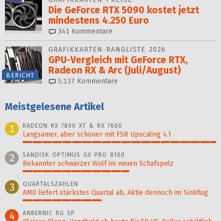
Die GeForce RTX 5090 kostet jetzt
mindestens 4.250 Euro
341
Kommentare
GRAFIKKARTEN-RANGLISTE 2026
GPU-Vergleich mit GeForce RTX,
Radeon RX & Arc (Juli/August)
BERICHT
5.137
Kommentare
Meistgelesene Artikel
RADEON RX 7800 XT & RX 7600
1
Langsamer, aber schöner mit FSR Upscaling 4.1
100%
SANDISK OPTIMUS GX PRO 8100
2
Bekannter schwarzer Wolf im neuen Schafspelz
55%
QUARTALSZAHLEN
3
AMD liefert stärkstes Quartal ab, Aktie dennoch im Sinkflug
41%
ANBERNIC RG SP
4