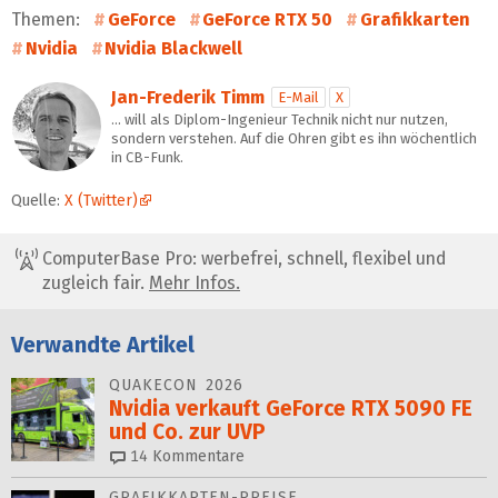
Themen:
GeForce
GeForce RTX 50
Grafikkarten
Nvidia
Nvidia Blackwell
Jan-Frederik Timm
E-Mail
X
… will als Diplom-Ingenieur Technik nicht nur nutzen,
sondern verstehen. Auf die Ohren gibt es ihn wöchentlich
in CB-Funk.
Quelle:
X (Twitter)
ComputerBase Pro: werbefrei, schnell, flexibel und
zugleich fair.
Mehr Infos.
Verwandte Artikel
QUAKECON 2026
Nvidia verkauft GeForce RTX 5090 FE
und Co. zur UVP
14
Kommentare
GRAFIKKARTEN-PREISE