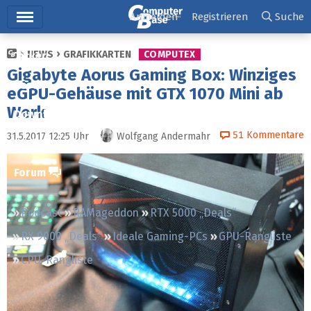
Hauptmenü
Anmelden
Registrieren
Suche
NEWS
GRAFIKKARTEN
COMPUTEX
Ticker
Gigabyte Aorus Gaming Box: Winziges
Tests
eGPU-Gehäuse mit GTX 1070 Mini ab
Werk
Downloads
51
Kommentare
31.5.2017 12:25
Uhr
Wolfgang Andermahr
Preisvergleich
Forum
Podcast
RAMageddon
RTX 5000 „Deals“
RX 9000 „Deals“
Ideale Gaming-PCs
GPU-Rangliste
CPU-Rangliste