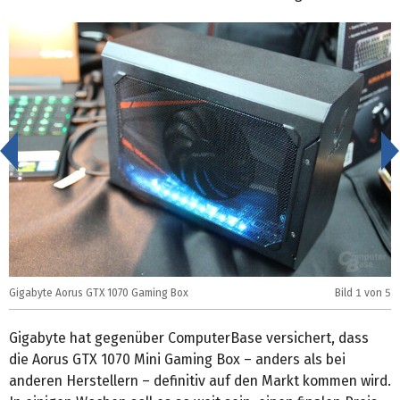
<
Gigabyte Aorus GTX 1070 Gaming Box
Bild
1
von 5
G
Gigabyte hat gegenüber ComputerBase versichert, dass
die Aorus GTX 1070 Mini Gaming Box – anders als bei
anderen Herstellern – definitiv auf den Markt kommen wird.