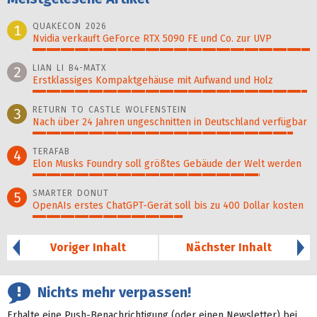
QUAKECON 2026
1
Nvidia verkauft GeForce RTX 5090 FE und Co. zur UVP
100%
LIAN LI B4-MATX
2
Erstklassiges Kompaktgehäuse mit Aufwand und Holz
99%
RETURN TO CASTLE WOLFENSTEIN
3
Nach über 24 Jahren ungeschnitten in Deutschland verfügbar
94%
TERAFAB
4
Elon Musks Foundry soll größ­tes Gebäude der Welt werden
82%
SMARTER DONUT
5
OpenAIs erstes ChatGPT-Gerät soll bis zu 400 Dollar kosten
54%
Voriger Inhalt
Nächster Inhalt
Nichts mehr verpassen!
Erhalte eine Push-Benachrichtigung (oder einen Newsletter) bei