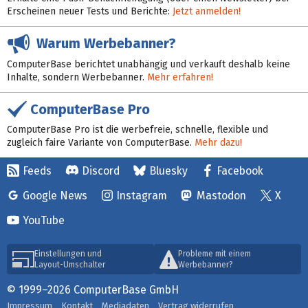
Erscheinen neuer Tests und Berichte:
Jetzt anmelden!
Warum Werbebanner?
ComputerBase berichtet unabhängig und verkauft deshalb keine
Inhalte, sondern Werbebanner.
Mehr erfahren!
ComputerBase Pro
ComputerBase Pro ist die werbefreie, schnelle, flexible und
zugleich faire Variante von ComputerBase.
Mehr dazu!
Feeds
Discord
Bluesky
Facebook
Google News
Instagram
Mastodon
X
YouTube
Einstellungen und
Probleme mit einem
Layout-Umschalter
Werbebanner?
© 1999–2026 ComputerBase GmbH
Impressum
Kontakt
Mediadaten
Vertrag widerrufen