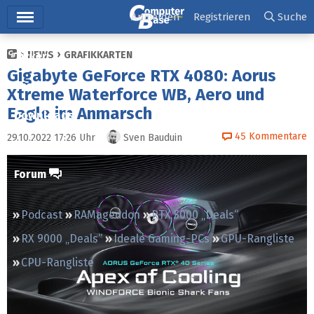
Hauptmenü
Anmelden
Registrieren
Suche
NEWS
GRAFIKKARTEN
Ticker
Gigabyte GeForce RTX 4080: Aorus
Tests
Xtreme Waterforce WB, Aero und
Eagle im Anmarsch
Downloads
45
Kommentare
29.10.2022 17:26
Uhr
Sven Bauduin
Preisvergleich
Forum
Podcast
RAMageddon
RTX 5000 „Deals“
RX 9000 „Deals“
Ideale Gaming-PCs
GPU-Rangliste
CPU-Rangliste