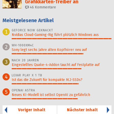
Grafikkarten-Treiber an
46
Kommentare
Meistgelesene Artikel
GEFORCE NOW GEKNACKT
1
Nvidias Cloud-Gaming-Rig führt plötzlich Windows aus
100%
WH-1000XM4C
2
Sony legt sechs Jahre alten Kopfhörer neu auf
72%
NACH 20 JAHREN
3
Eingestelltes Quake-4-Addon taucht auf Festplatte auf
70%
LEXAR PLAY X 1 TB
4
Ist das die Zukunft für kompakte M.2-SSDs?
67%
OPENAI ASTRA
5
Neues KI-Modell ist selbst OpenAI zu gefährlich
66%
Voriger Inhalt
Nächster Inhalt