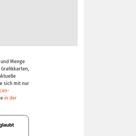
t und Menge
 Grafikkarten,
aktuelle
ie sich mit nur
cen­
ge
in der