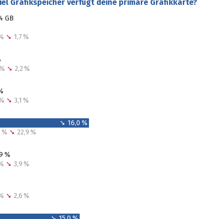
iel Grafikspeicher verfügt deine primäre Grafikkarte?
 4 GB
 %
➘
1,7 %
%
0 %
➘
2,2 %
 %
0 %
➘
3,1 %
➘ 16,0 %
,7 %
➘
22,9 %
,9 %
 %
➘
3,9 %
 %
➘
2,6 %
➘ 15,0 %