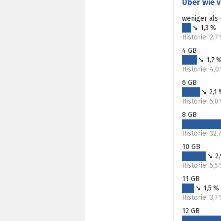
Über wie v
weniger als
➘ 1,3 %
Historie: 2,7
4 GB
➘ 1,7 
Historie: 4,
6 GB
➘ 2,1
Historie: 5,
8 GB
Historie: 32
10 GB
➘ 2
Historie: 5,5
11 GB
➘ 1,5 %
Historie: 3,7
12 GB