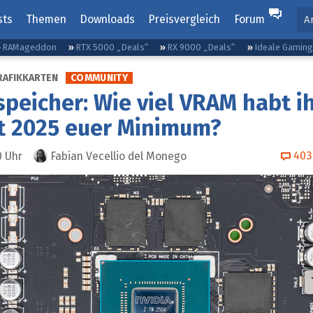
sts
Themen
Downloads
Preisvergleich
Forum
A
RAMageddon
RTX 5000 „Deals“
RX 9000 „Deals“
Ideale Gamin
RAFIKKARTEN
COMMUNITY
speicher: Wie viel VRAM habt i
t 2025 euer Minimum?
403
0
Uhr
Fabian Vecellio del Monego