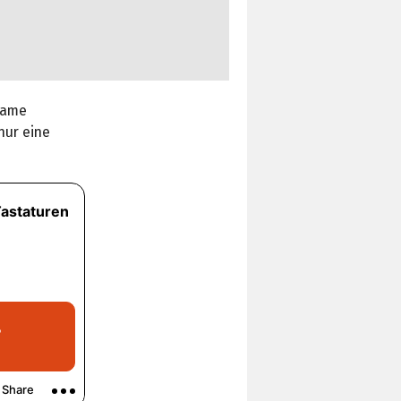
rame
nur eine