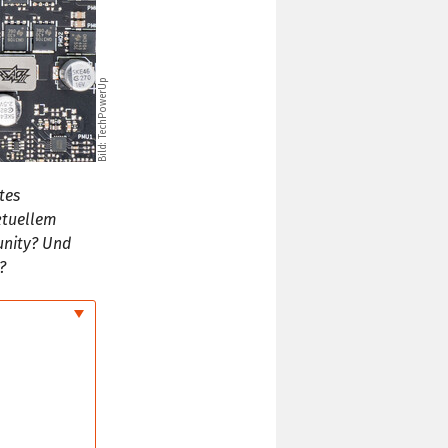
Bild: TechPowerUp
tes
ktuellem
unity? Und
?