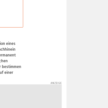
ion eines
achhinein
permanent
schen
er bestimmen
uf einer