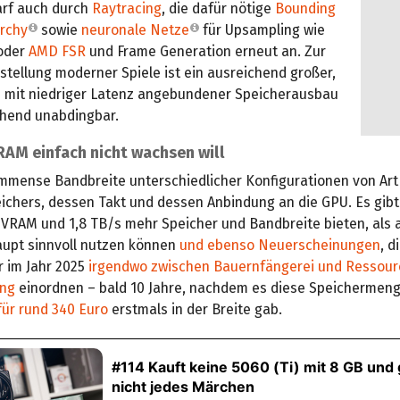
rf auch durch
Raytracing
, die dafür nötige
Bounding
rchy
sowie
neuronale Netze
für Upsampling wie
oder
AMD FSR
und Frame Generation erneut an. Zur
stellung moderner Spiele ist ein ausreichend großer,
d mit niedriger Latenz angebundener Speicherausbau
hend unabdingbar.
AM einfach nicht wachsen will
 immense Bandbreite unterschiedlicher Konfigurationen von Ar
ichers, dessen Takt und dessen Anbindung an die GPU. Es gibt
 VRAM und 1,8 TB/s mehr Speicher und Bandbreite bieten, als 
aupt sinnvoll nutzen können
und ebenso Neu­erscheinungen
, d
r im Jahr 2025
irgendwo zwischen Bauernfängerei und Ressour
ng
einordnen – bald 10 Jahre, nachdem es diese Speichermen
für rund 340 Euro
erstmals in der Breite gab.