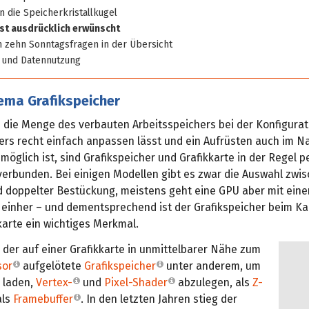
in die Speicherkristallkugel
st ausdrücklich erwünscht
n zehn Sonntagsfragen in der Übersicht
n und Datennutzung
ema Grafikspeicher
 die Menge des verbauten Arbeitsspeichers bei der Konfigurat
rs recht einfach anpassen lässt und ein Aufrüsten auch im N
möglich ist, sind Grafikspeicher und Grafikkarte in der Regel 
verbunden. Bei einigen Modellen gibt es zwar die Auswahl zwi
d doppelter Bestückung, meistens geht eine GPU aber mit ein
inher – und dementsprechend ist der Grafikspeicher beim Ka
karte ein wichtiges Merkmal.
 der auf einer Grafikkarte in unmittelbarer Nähe zum
sor
aufgelötete
Grafikspeicher
unter anderem, um
 laden,
Vertex-
und
Pixel-Shader
abzulegen, als
Z-
als
Framebuffer
. In den letzten Jahren stieg der