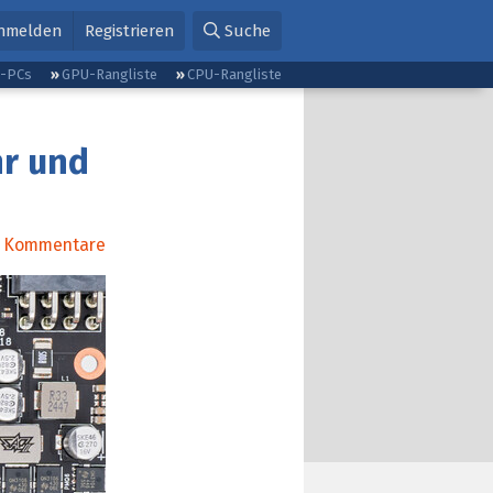
nmelden
Registrieren
Suche
g-PCs
GPU-Rangliste
CPU-Rangliste
hr und
Kommentare