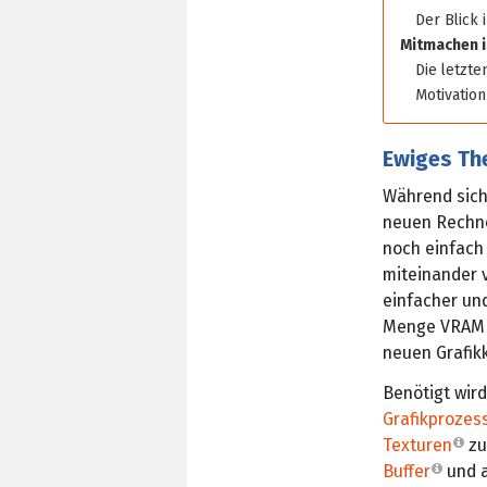
Der Blick 
Mitmachen i
Die letzte
Motivatio
Ewiges Th
Während sich
neuen Rechne
noch einfach 
miteinander 
einfacher un
Menge VRAM e
neuen Grafik
Benötigt wird
Grafikprozes
Texturen
zu
Buffer
und 