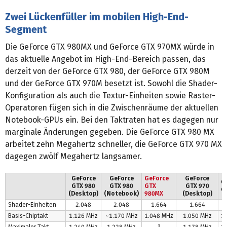
Zwei Lückenfüller im mobilen High-End-
Segment
Die GeForce GTX 980MX und GeForce GTX 970MX würde in
das aktuelle Angebot im High-End-Bereich passen, das
derzeit von der GeForce GTX 980, der GeForce GTX 980M
und der GeForce GTX 970M besetzt ist. Sowohl die Shader-
Konfiguration als auch die Textur-Einheiten sowie Raster-
Operatoren fügen sich in die Zwischenräume der aktuellen
Notebook-GPUs ein. Bei den Taktraten hat es dagegen nur
marginale Änderungen gegeben. Die GeForce GTX 980 MX
arbeitet zehn Megahertz schneller, die GeForce GTX 970 MX
dagegen zwölf Megahertz langsamer.
GeForce
GeForce
GeForce
GeForce
G
GTX 980
GTX 980
GTX
GTX 970
G
(Desktop)
(Notebook)
980MX
(Desktop)
Shader-Einheiten
2.048
2.048
1.664
1.664
Basis-Chiptakt
1.126 MHz
~1.170 MHz
1.048 MHz
1.050 MHz
1
Maximaler Takt
1.240 MHz
1.228 MHz
?
1.178 MHz
1