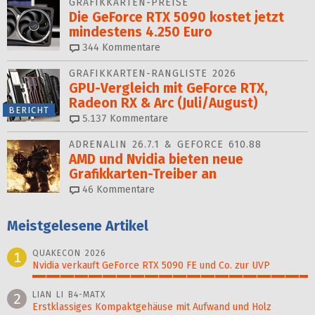
GRAFIKKARTEN-PREISE
Die GeForce RTX 5090 kostet jetzt
mindestens 4.250 Euro
344
Kommentare
GRAFIKKARTEN-RANGLISTE 2026
GPU-Vergleich mit GeForce RTX,
Radeon RX & Arc (Juli/August)
BERICHT
5.137
Kommentare
ADRENALIN 26.7.1 & GEFORCE 610.88
AMD und Nvidia bieten neue
Grafikkarten-Treiber an
46
Kommentare
Meistgelesene Artikel
QUAKECON 2026
1
Nvidia verkauft GeForce RTX 5090 FE und Co. zur UVP
100%
LIAN LI B4-MATX
2
Erstklassiges Kompaktgehäuse mit Aufwand und Holz