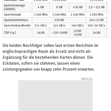
Speichermenge
4 GB
8 GB
4/8 GB
3,5 + 0,5 GB
(GDDR5)
Speichertakt
3.500 MHz
3.500 MHz
2.500 MHz
3.500 MHz
Speicherinterface
256 Bit
224+32 Bit
Speicherbandbreite
224 GB/s
224 GB/s
160 GB/s
196+28 GB/s
1
125W-
TDP (ca.)
165W
~150-190W
145W
145W
Die beiden Nachfolger sollen laut ersten Berichten im
englischsprachigen Raum als Ersatz und nicht als
Ergänzung für die bestehenden Karten dienen. Die
Eckdaten, sofern sie stimmen, lassen einen
Leistungsgewinn von knapp zehn Prozent erwarten.