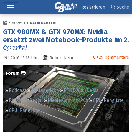
Hauptmenü
Anmelden
Registrieren
Suche
NEWS
GRAFIKKARTEN
Ticker
GTX 980MX & GTX 970MX: Nvidia
Tests
ersetzt zwei Notebook-Produkte im 2.
Quartal
Downloads
29
Kommentare
19.1.2016 15:18
Uhr
Robert Kern
Preisvergleich
Forum
Podcast
RAMageddon
RTX 5000 „Deals“
RX 9000 „Deals“
Ideale Gaming-PCs
GPU-Rangliste
CPU-Rangliste