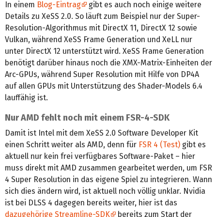
In einem
Blog-Eintrag
gibt es auch noch einige weitere
Details zu XeSS 2.0. So läuft zum Beispiel nur der Super-
Resolution-Algorithmus mit DirectX 11, DirectX 12 sowie
Vulkan, während XeSS Frame Generation und XeLL nur
unter DirectX 12 unterstützt wird. XeSS Frame Generation
benötigt darüber hinaus noch die XMX-Matrix-Einheiten der
Arc-GPUs, während Super Resolution mit Hilfe von DP4A
auf allen GPUs mit Unterstützung des Shader-Models 6.4
lauffähig ist.
Nur AMD fehlt noch mit einem FSR-4-SDK
Damit ist Intel mit dem XeSS 2.0 Software Developer Kit
einen Schritt weiter als AMD, denn für
FSR 4 (Test)
gibt es
aktuell nur kein frei verfügbares Software-Paket – hier
muss direkt mit AMD zusammen gearbeitet werden, um FSR
4 Super Resolution in das eigene Spiel zu integrieren. Wann
sich dies ändern wird, ist aktuell noch völlig unklar. Nvidia
ist bei DLSS 4 dagegen bereits weiter, hier ist das
dazugehörige Streamline-SDK
bereits zum Start der