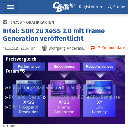
Hauptmenü
Anmelden
Registrieren
Suche
NEWS
GRAFIKKARTEN
Ticker
Intel: SDK zu XeSS 2.0 mit Frame
Tests
Generation veröffentlicht
Downloads
17
Kommentare
18.3.2025 13:34
Uhr
Wolfgang Andermahr
Preisvergleich
Forum
Podcast
RAMageddon
RTX 5000 „Deals“
RX 9000 „Deals“
Ideale Gaming-PCs
GPU-Rangliste
CPU-Rangliste
Bild: Intel