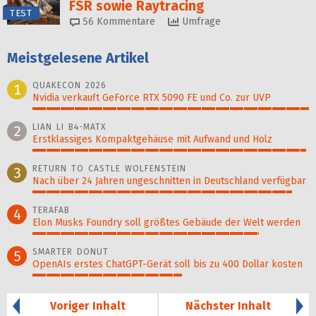
FSR sowie Raytracing
TEST
56
Kommentare
Umfrage
Meistgelesene Artikel
QUAKECON 2026
1
Nvidia verkauft GeForce RTX 5090 FE und Co. zur UVP
100%
LIAN LI B4-MATX
2
Erstklassiges Kompaktgehäuse mit Aufwand und Holz
99%
RETURN TO CASTLE WOLFENSTEIN
3
Nach über 24 Jahren ungeschnitten in Deutschland verfügbar
94%
TERAFAB
4
Elon Musks Foundry soll größ­tes Gebäude der Welt werden
82%
SMARTER DONUT
5
OpenAIs erstes ChatGPT-Gerät soll bis zu 400 Dollar kosten
54%
Voriger Inhalt
Nächster Inhalt