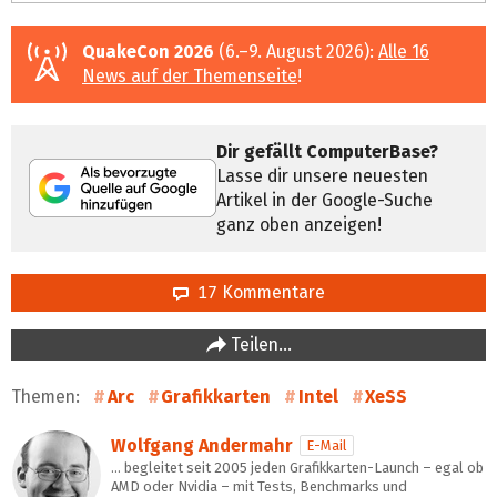
QuakeCon 2026
(6.–9. August 2026):
Alle 16
News auf der Themenseite
!
Dir gefällt ComputerBase?
Lasse dir unsere neuesten
Artikel in der Google-Suche
ganz oben anzeigen!
17 Kommentare
Teilen…
Themen:
Arc
Grafikkarten
Intel
XeSS
Wolfgang Andermahr
E-Mail
… begleitet seit 2005 jeden Grafikkarten-Launch – egal ob
AMD oder Nvidia – mit Tests, Benchmarks und