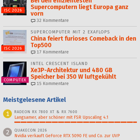
Bei den effizientesten
Supercomputern liegt Europa ganz
ISC 2026
vorn
32
Kommentare
SUPERCOMPUTER MIT 2 EXAFLOPS
China feiert furioses Comeback in den
Top500
ISC 2026
17
Kommentare
INTEL CRESCENT ISLAND
Xe3P-Architektur und 480 GB
Speicher bei 350 W luftgekühlt
COMPUTEX
15
Kommentare
Meistgelesene Artikel
RADEON RX 7800 XT & RX 7600
1
Langsamer, aber schöner mit FSR Upscaling 4.1
100%
QUAKECON 2026
2
Nvidia verkauft GeForce RTX 5090 FE und Co. zur UVP