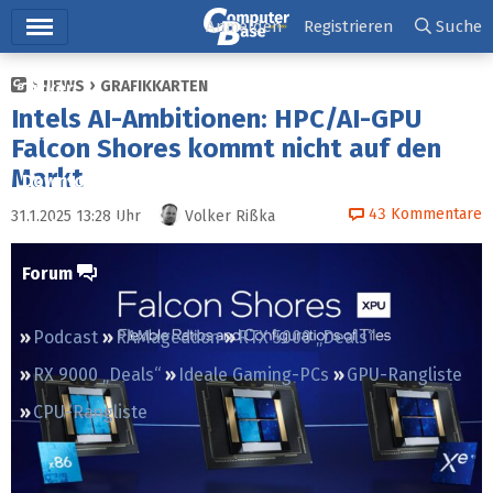
Hauptmenü
Anmelden
Registrieren
Suche
NEWS
GRAFIKKARTEN
Ticker
Intels AI-Ambitionen: HPC/AI-GPU
Tests
Falcon Shores kommt nicht auf den
Markt
Downloads
43
Kommentare
31.1.2025 13:28
Uhr
Volker Rißka
Preisvergleich
Forum
Podcast
RAMageddon
RTX 5000 „Deals“
RX 9000 „Deals“
Ideale Gaming-PCs
GPU-Rangliste
CPU-Rangliste