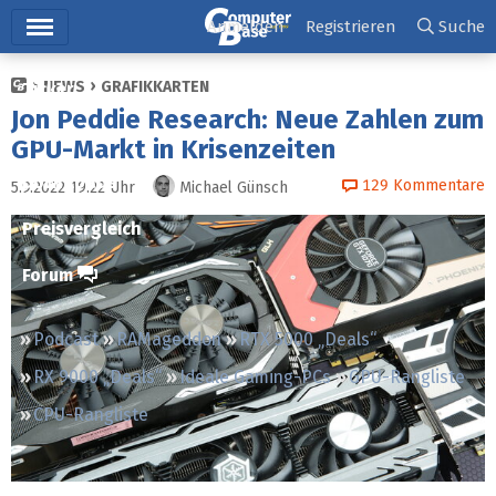
Hauptmenü
Anmelden
Registrieren
Suche
NEWS
GRAFIKKARTEN
Ticker
Jon Peddie Research: Neue Zahlen zum
Tests
GPU-Markt in Krisenzeiten
Downloads
129
Kommentare
5.9.2022 19:22
Uhr
Michael Günsch
Preisvergleich
Forum
Podcast
RAMageddon
RTX 5000 „Deals“
RX 9000 „Deals“
Ideale Gaming-PCs
GPU-Rangliste
CPU-Rangliste