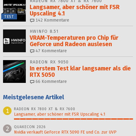
RADEON RX 7800 XT & RX 7600
Langsamer, aber schöner mit FSR
Upscaling 4.1
TEST
142
Kommentare
HWINFO 8.51
VRAM-Temperaturen pro Chip für
GeForce und Radeon auslesen
47
Kommentare
RADEON RX 9050
In erstem Test klar langsamer als die
RTX 5050
66
Kommentare
Meistgelesene Artikel
RADEON RX 7800 XT & RX 7600
1
Langsamer, aber schöner mit FSR Upscaling 4.1
100%
QUAKECON 2026
2
Nvidia verkauft GeForce RTX 5090 FE und Co. zur UVP