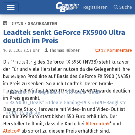
Hauptmenü
Anmelden
Registrieren
Suche
NEWS
GRAFIKKARTEN
Ticker
Leadtek senkt GeForce FX5900 Ultra
Tests
deutlich im Preis
Downloads
14.10.2003 9:51
Uhr
Thomas Hübner
12
Kommentare
Die Vorstellung des GeForce FX 5950 (NV38) steht kurz vor
Preisvergleich
der Tür und viele Hersteller nutzen da die Gelegenheit ihre
Forum
bisherigen Produkte auf Basis des GeForce FX 5900 (NV35)
im Preis zu senken. So auch Leadtek. Deren Grafik-
Flaggschiff Winfast A 350 TDH Ultra MyVIVO wurde deutlich
Podcast
RAMageddon
RTX 5000 „Deals“
im Preis gesenkt.
RX 9000 „Deals“
Ideale Gaming-PCs
GPU-Rangliste
Das gute Stück Hardware mit Video-In und Video-Out ist
CPU-Rangliste
nun für 399 Euro statt bisher 550 Euro erhältlich. Der
Hersteller teilt mit, dass die Karte bei
Alternate
* und
Atelco
ab sofort zu diesem Preis erhältlich sind.