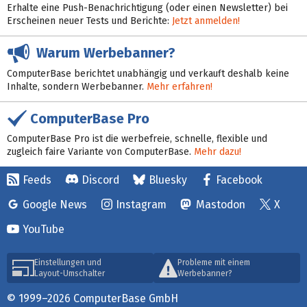
Erhalte eine Push-Benachrichtigung (oder einen Newsletter) bei
Erscheinen neuer Tests und Berichte:
Jetzt anmelden!
Warum Werbebanner?
ComputerBase berichtet unabhängig und verkauft deshalb keine
Inhalte, sondern Werbebanner.
Mehr erfahren!
ComputerBase Pro
ComputerBase Pro ist die werbefreie, schnelle, flexible und
zugleich faire Variante von ComputerBase.
Mehr dazu!
Feeds
Discord
Bluesky
Facebook
Google News
Instagram
Mastodon
X
YouTube
Einstellungen und
Probleme mit einem
Layout-Umschalter
Werbebanner?
© 1999–2026 ComputerBase GmbH