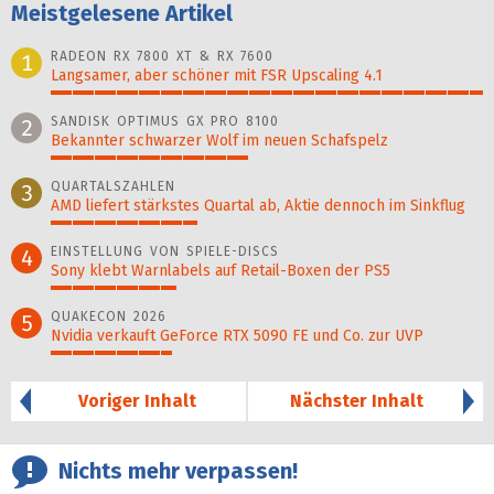
Meistgelesene Artikel
RADEON RX 7800 XT & RX 7600
1
Langsamer, aber schöner mit FSR Upscaling 4.1
100%
SANDISK OPTIMUS GX PRO 8100
2
Bekannter schwarzer Wolf im neuen Schafspelz
46%
QUARTALSZAHLEN
3
AMD liefert stärkstes Quartal ab, Aktie dennoch im Sinkflug
34%
EINSTELLUNG VON SPIELE-DISCS
4
Sony klebt Warnlabels auf Retail-Boxen der PS5
29%
QUAKECON 2026
5
Nvidia verkauft GeForce RTX 5090 FE und Co. zur UVP
28%
Voriger Inhalt
Nächster Inhalt
Nichts mehr verpassen!