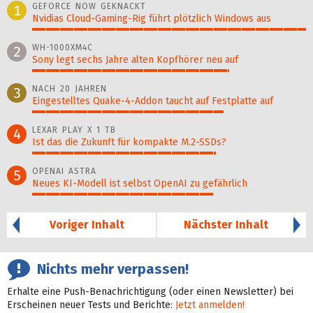
GEFORCE NOW GEKNACKT
1
Nvidias Cloud-Gaming-Rig führt plötzlich Windows aus
100%
WH-1000XM4C
2
Sony legt sechs Jahre alten Kopfhörer neu auf
72%
NACH 20 JAHREN
3
Eingestelltes Quake-4-Addon taucht auf Festplatte auf
70%
LEXAR PLAY X 1 TB
4
Ist das die Zukunft für kompakte M.2-SSDs?
67%
OPENAI ASTRA
5
Neues KI-Modell ist selbst OpenAI zu gefährlich
66%
Voriger Inhalt
Nächster Inhalt
Nichts mehr verpassen!
Erhalte eine Push-Benachrichtigung (oder einen Newsletter) bei
Erscheinen neuer Tests und Berichte:
Jetzt anmelden!