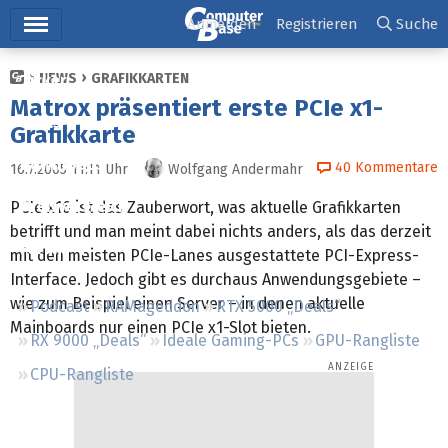
Hauptmenü
Anmelden
Registrieren
Suche
NEWS
GRAFIKKARTEN
Ticker
Matrox präsentiert erste PCIe x1-
Tests
Grafikkarte
Downloads
40
Kommentare
16.7.2005 11:11
Uhr
Wolfgang Andermahr
Preisvergleich
PCIe x16 ist das Zauberwort, was aktuelle Grafikkarten
betrifft und man meint dabei nichts anders, als das derzeit
Forum
mit den meisten PCIe-Lanes ausgestattete PCI-Express-
Interface. Jedoch gibt es durchaus Anwendungsgebiete –
wie zum Beispiel einen Server – in denen aktuelle
Podcast
RAMageddon
RTX 5000 „Deals“
Mainboards nur einen PCIe x1-Slot bieten.
RX 9000 „Deals“
Ideale Gaming-PCs
GPU-Rangliste
CPU-Rangliste