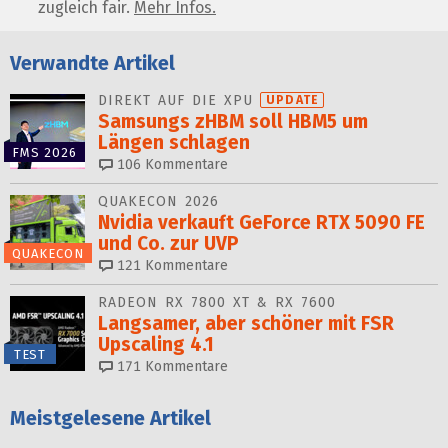
zugleich fair.
Mehr Infos.
Verwandte Artikel
DIREKT AUF DIE XPU
UPDATE
Samsungs zHBM soll HBM5 um
Längen schlagen
FMS 2026
106
Kommentare
QUAKECON 2026
Nvidia verkauft GeForce RTX 5090 FE
und Co. zur UVP
QUAKECON
121
Kommentare
RADEON RX 7800 XT & RX 7600
Langsamer, aber schöner mit FSR
Upscaling 4.1
TEST
171
Kommentare
Meistgelesene Artikel