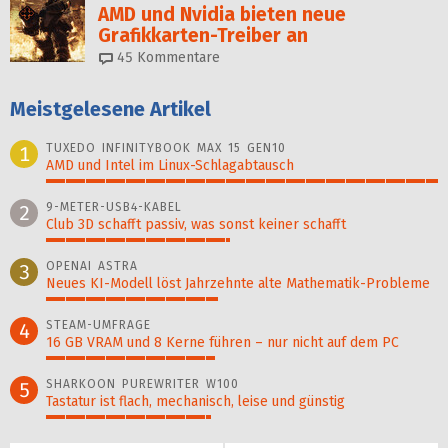
AMD und Nvidia bieten neue
Grafikkarten-Treiber an
45
Kommentare
Meistgelesene Artikel
TUXEDO INFINITYBOOK MAX 15 GEN10
1
AMD und Intel im Linux-Schlagabtausch
100%
9-METER-USB4-KABEL
2
Club 3D schafft passiv, was sonst keiner schafft
47%
OPENAI ASTRA
3
Neues KI-Modell löst Jahr­zehn­te alte Ma­thematik-Pro­ble­me
44%
STEAM-UMFRAGE
4
16 GB VRAM und 8 Kerne führen – nur nicht auf dem PC
43%
SHARKOON PUREWRITER W100
5
Tastatur ist flach, mechanisch, leise und günstig
42%