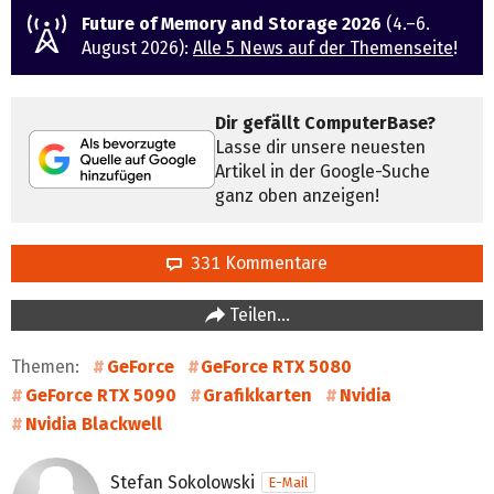
Future of Memory and Storage 2026
(4.–6.
August 2026):
Alle 5 News auf der Themenseite
!
Dir gefällt ComputerBase?
Lasse dir unsere neuesten
Artikel in der Google-Suche
ganz oben anzeigen!
331 Kommentare
Teilen…
Themen:
GeForce
GeForce RTX 5080
GeForce RTX 5090
Grafikkarten
Nvidia
Nvidia Blackwell
Stefan Sokolowski
E-Mail