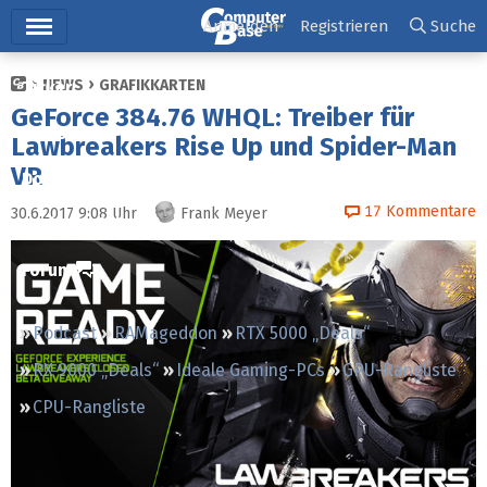
Hauptmenü
Anmelden
Registrieren
Suche
NEWS
GRAFIKKARTEN
Ticker
GeForce 384.76 WHQL: Treiber für
Tests
Lawbreakers Rise Up und Spider-Man
VR
Downloads
17
Kommentare
30.6.2017 9:08
Uhr
Frank Meyer
Preisvergleich
Forum
Podcast
RAMageddon
RTX 5000 „Deals“
RX 9000 „Deals“
Ideale Gaming-PCs
GPU-Rangliste
CPU-Rangliste