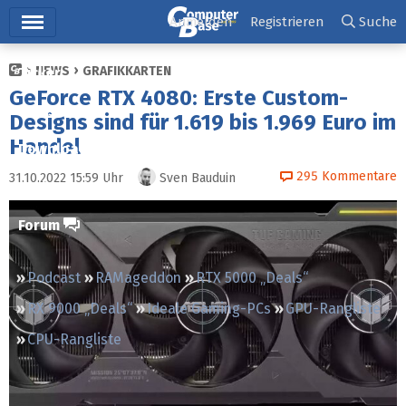
Hauptmenü
Anmelden
Registrieren
Suche
NEWS
GRAFIKKARTEN
Ticker
GeForce RTX 4080: Erste Custom-
Tests
Designs sind für 1.619 bis 1.969 Euro im
Handel
Downloads
295
Kommentare
31.10.2022 15:59
Uhr
Sven Bauduin
Preisvergleich
Forum
Podcast
RAMageddon
RTX 5000 „Deals“
RX 9000 „Deals“
Ideale Gaming-PCs
GPU-Rangliste
CPU-Rangliste