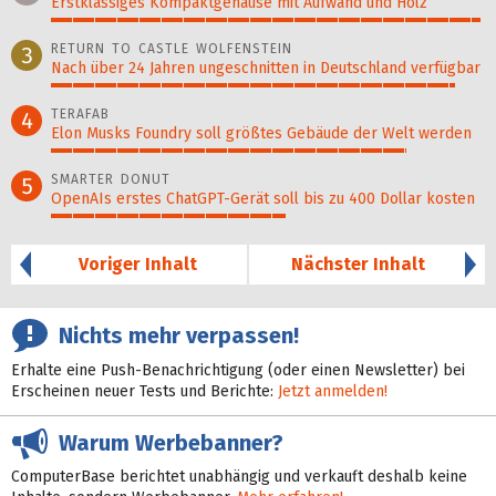
Erstklassiges Kompaktgehäuse mit Aufwand und Holz
99%
RETURN TO CASTLE WOLFENSTEIN
3
Nach über 24 Jahren ungeschnitten in Deutschland verfügbar
93%
TERAFAB
4
Elon Musks Foundry soll größ­tes Gebäude der Welt werden
82%
SMARTER DONUT
5
OpenAIs erstes ChatGPT-Gerät soll bis zu 400 Dollar kosten
54%
Voriger Inhalt
Nächster Inhalt
Nichts mehr verpassen!
Erhalte eine Push-Benachrichtigung (oder einen Newsletter) bei
Erscheinen neuer Tests und Berichte:
Jetzt anmelden!
Warum Werbebanner?
ComputerBase berichtet unabhängig und verkauft deshalb keine