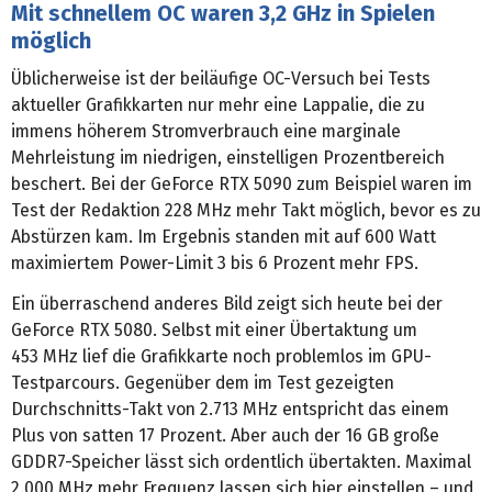
Mit schnellem OC waren 3,2 GHz in Spielen
möglich
Üblicherweise ist der beiläufige OC-Versuch bei Tests
aktueller Grafikkarten nur mehr eine Lappalie, die zu
immens höherem Stromverbrauch eine marginale
Mehrleistung im niedrigen, einstelligen Prozentbereich
beschert. Bei der GeForce RTX 5090 zum Beispiel waren im
Test der Redaktion 228 MHz mehr Takt möglich, bevor es zu
Abstürzen kam. Im Ergebnis standen mit auf 600 Watt
maximiertem Power-Limit 3 bis 6 Prozent mehr FPS.
Ein überraschend anderes Bild zeigt sich heute bei der
GeForce RTX 5080. Selbst mit einer Übertaktung um
453 MHz lief die Grafikkarte noch problemlos im GPU-
Testparcours. Gegenüber dem im Test gezeigten
Durchschnitts-Takt von 2.713 MHz entspricht das einem
Plus von satten 17 Prozent. Aber auch der 16 GB große
GDDR7-Speicher lässt sich ordentlich übertakten. Maximal
2.000 MHz mehr Frequenz lassen sich hier einstellen – und