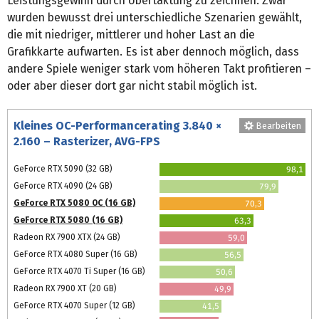
Leistungsgewinn durch Übertaktung zu zeichnen. Zwar
wurden bewusst drei unterschiedliche Szenarien gewählt,
die mit niedriger, mittlerer und hoher Last an die
Grafikkarte aufwarten. Es ist aber dennoch möglich, dass
andere Spiele weniger stark vom höheren Takt profitieren –
oder aber dieser dort gar nicht stabil möglich ist.
Kleines OC-Performancerating 3.840 ×
Bearbeiten
2.160 – Rasterizer, AVG-FPS
GeForce RTX 5090 (32 GB)
98,1
GeForce RTX 4090 (24 GB)
79,9
GeForce RTX 5080 OC (16 GB)
70,3
GeForce RTX 5080 (16 GB)
63,3
Radeon RX 7900 XTX (24 GB)
59,0
GeForce RTX 4080 Super (16 GB)
56,5
GeForce RTX 4070 Ti Super (16 GB)
50,6
Radeon RX 7900 XT (20 GB)
49,9
GeForce RTX 4070 Super (12 GB)
41,5