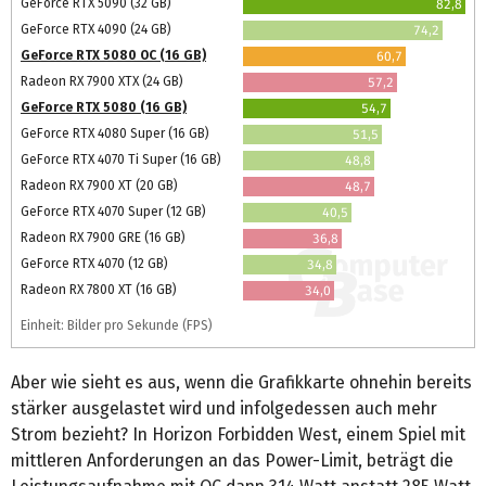
GeForce RTX 5090 (32 GB)
82,8
GeForce RTX 4090 (24 GB)
74,2
GeForce RTX 5080 OC (16 GB)
60,7
Radeon RX 7900 XTX (24 GB)
57,2
GeForce RTX 5080 (16 GB)
54,7
GeForce RTX 4080 Super (16 GB)
51,5
GeForce RTX 4070 Ti Super (16 GB)
48,8
Radeon RX 7900 XT (20 GB)
48,7
GeForce RTX 4070 Super (12 GB)
40,5
Radeon RX 7900 GRE (16 GB)
36,8
GeForce RTX 4070 (12 GB)
34,8
Radeon RX 7800 XT (16 GB)
34,0
Einheit: Bilder pro Sekunde (FPS)
Aber wie sieht es aus, wenn die Grafikkarte ohnehin bereits
stärker ausgelastet wird und infolgedessen auch mehr
Strom bezieht? In Horizon Forbidden West, einem Spiel mit
mittleren Anforderungen an das Power-Limit, beträgt die