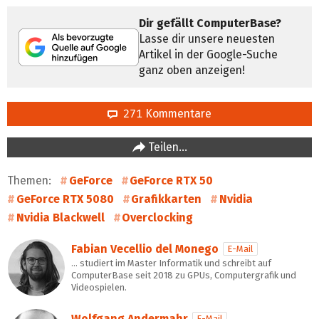
Dir gefällt ComputerBase?
Lasse dir unsere neuesten
Artikel in der Google-Suche
ganz oben anzeigen!
271 Kommentare
Teilen…
Themen:
GeForce
GeForce RTX 50
GeForce RTX 5080
Grafikkarten
Nvidia
Nvidia Blackwell
Overclocking
Fabian Vecellio del Monego
E-Mail
… studiert im Master Informatik und schreibt auf
ComputerBase seit 2018 zu GPUs, Computergrafik und
Videospielen.
Wolfgang Andermahr
E-Mail