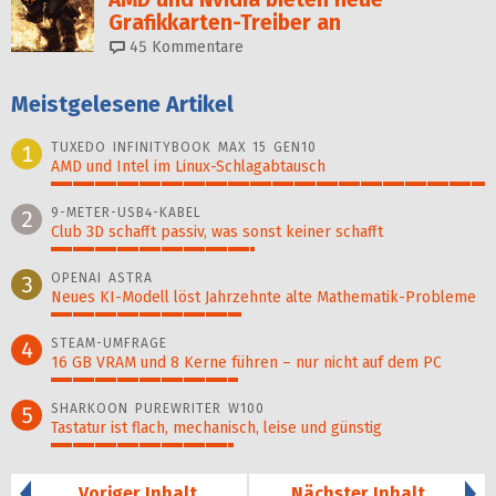
Grafikkarten-Treiber an
45
Kommentare
Meistgelesene Artikel
TUXEDO INFINITYBOOK MAX 15 GEN10
1
AMD und Intel im Linux-Schlagabtausch
100%
9-METER-USB4-KABEL
2
Club 3D schafft passiv, was sonst keiner schafft
47%
OPENAI ASTRA
3
Neues KI-Modell löst Jahr­zehn­te alte Ma­thematik-Pro­ble­me
44%
STEAM-UMFRAGE
4
16 GB VRAM und 8 Kerne führen – nur nicht auf dem PC
43%
SHARKOON PUREWRITER W100
5
Tastatur ist flach, mechanisch, leise und günstig
42%
Voriger Inhalt
Nächster Inhalt