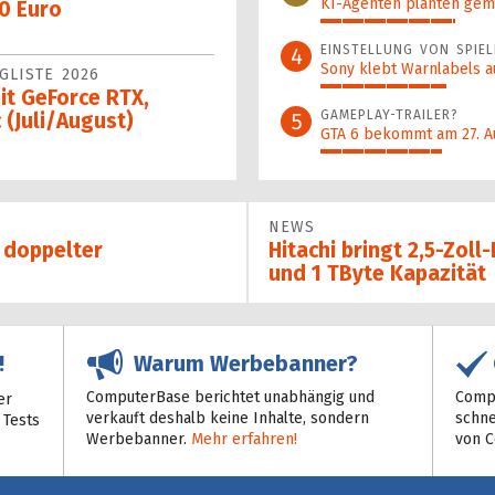
KI-Agenten planten gem
0 Euro
31%
EINSTELLUNG VON SPIEL
4
Sony klebt Warnlabels a
GLISTE 2026
29%
it GeForce RTX,
GAMEPLAY-TRAILER?
5
 (Juli/August)
GTA 6 bekommt am 27. A
28%
NEWS
t doppelter
Hitachi bringt 2,5-Zoll
und 1 TByte Kapazität
Warum Werbebanner?
!
ComputerBase berichtet unabhängig und
Compu
er
verkauft deshalb keine Inhalte, sondern
schne
 Tests
Werbebanner.
Mehr erfahren!
von 