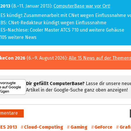
 2013
(8.–11. Januar 2013):
ComputerBase war vor Ort!
ES kündigt Zusammenarbeit mit CNet wegen Einflussnahme v
BS: CNet-Redakteur kündigt wegen Einflussnahme
ES-Nachlese: Cooler Master ATCS 710 und weitere Gehäuse
105 weitere News
keCon 2026
(6.–9. August 2026):
Alle 15 News auf der Themens
Dir gefällt ComputerBase?
Lasse dir unsere neu
Artikel in der Google-Suche ganz oben anzeigen!
mentare
ES 2013
Cloud-Computing
Gaming
GeForce
Graf