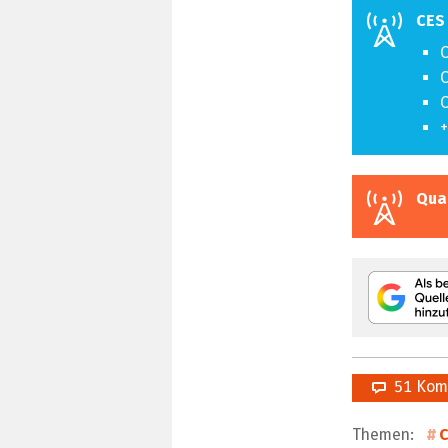
CES
C
C
C
+
Qua
51 Kom
Themen:
C