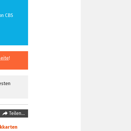
on CBS
eite
!
esten
Teilen…
ikkarten