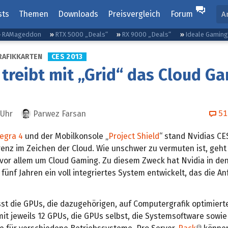
sts
Themen
Downloads
Preisvergleich
Forum
A
RAMageddon
RTX 5000 „Deals“
RX 9000 „Deals“
Ideale Gamin
RAFIKKARTEN
CES 2013
 treibt mit „Grid“ das Cloud G
51
Uhr
Parwez Farsan
egra 4
und der Mobilkonsole „
Project Shield
“ stand Nvidias CE
enz im Zeichen der Cloud. Wie unschwer zu vermuten ist, geht 
 vor allem um Cloud Gaming. Zu diesem Zweck hat Nvidia in de
ünf Jahren ein voll integriertes System entwickelt, das die A
st die GPUs, die dazugehörigen, auf Computergrafik optimiert
it jeweils 12 GPUs, die GPUs selbst, die Systemsoftware sowie