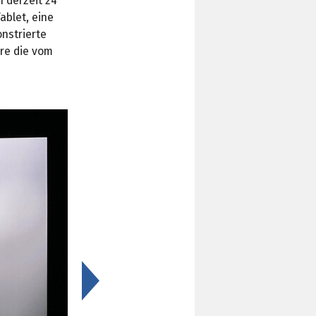
 derzeit 24
ablet, eine
nstrierte
are die vom
>