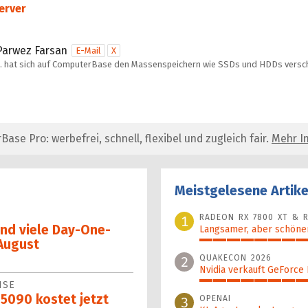
erver
Parwez Farsan
E-Mail
X
… hat sich auf ComputerBase den Massenspeichern wie SSDs und HDDs versch
se Pro: werbefrei, schnell, flexibel und zugleich fair.
Mehr In
Meistgelesene Artike
RADEON RX 7800 XT & R
1
und viele Day-One-
Langsamer, aber schöner
August
100%
QUAKECON 2026
2
Nvidia verkauft GeForce
ISE
43%
 5090 kostet jetzt
OPENAI
3