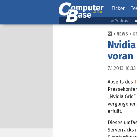
Ticker
Te
Podcast
NEWS
G
Nvidia
voran
7.1.2013 10:33
Abseits des
T
Pressekonfer
„Nvidia Grid“
vergangenen f
erfüllt.
Dieses umfas
Serverracks m