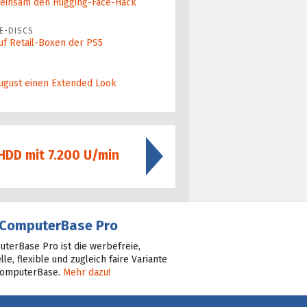
ein­sam den Hugging-Face-Hack
E-DISCS
uf Retail-Boxen der PS5
ugust einen Extended Look
-HDD mit 7.200 U/min
ComputerBase Pro
terBase Pro ist die werbefreie,
lle, flexible und zugleich faire Variante
ComputerBase.
Mehr dazu!