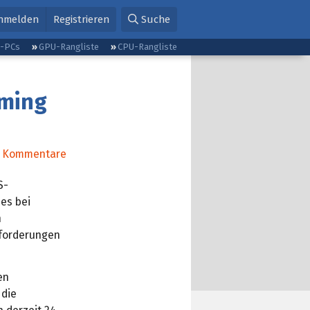
nmelden
Registrieren
Suche
g-PCs
GPU-Rangliste
CPU-Rangliste
aming
Kommentare
S-
es bei
n
nforderungen
en
 die