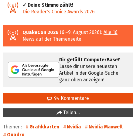
✓ Deine Stimme zählt!
Die Reader's Choice Awards 2026
QuakeCon 2026
(6.–9. August 2026):
Alle 16
News auf der Themenseite
!
Dir gefällt ComputerBase?
Lasse dir unsere neuesten
Artikel in der Google-Suche
ganz oben anzeigen!
94 Kommentare
Teilen…
Themen:
Grafikkarten
Nvidia
Nvidia Maxwell
Quadro