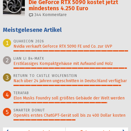
Die GeForce RTX 5090 kostet jetzt
mindestens 4.250 Euro
344
Kommentare
Meistgelesene Artikel
QUAKECON 2026
1
Nvidia verkauft GeForce RTX 5090 FE und Co. zur UVP
100%
LIAN LI B4-MATX
2
Erstklassiges Kompaktgehäuse mit Aufwand und Holz
99%
RETURN TO CASTLE WOLFENSTEIN
3
Nach über 24 Jahren ungeschnitten in Deutschland verfügbar
94%
TERAFAB
4
Elon Musks Foundry soll größ­tes Gebäude der Welt werden
82%
SMARTER DONUT
5
OpenAIs erstes ChatGPT-Gerät soll bis zu 400 Dollar kosten
54%