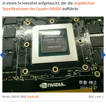
in einem Screenshot aufgetaucht, der die
angeblichen
Spezifikationen der Quadro M6000
aufführte.
<
Nvidia GM200 (Bild:
Baidu
)
Bild
1
von 4
N