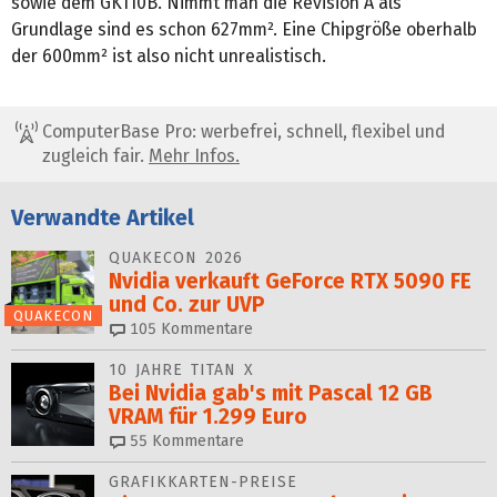
sowie dem GK110B. Nimmt man die Revision A als
Grundlage sind es schon 627mm². Eine Chipgröße oberhalb
der 600mm² ist also nicht unrealistisch.
ComputerBase Pro: werbefrei, schnell, flexibel und
zugleich fair.
Mehr Infos.
Verwandte Artikel
QUAKECON 2026
Nvidia verkauft GeForce RTX 5090 FE
und Co. zur UVP
QUAKECON
105
Kommentare
10 JAHRE TITAN X
Bei Nvidia gab's mit Pascal 12 GB
VRAM für 1.299 Euro
55
Kommentare
GRAFIKKARTEN-PREISE