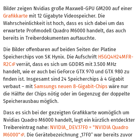
Bilder zeigen Nvidias große Maxwell-GPU GM200 auf einer
Grafikkarte
mit 12 Gigabyte Videospeicher. Die
Wahrscheinlichkeit ist hoch, dass es sich dabei um das
erwartete Profimodell Quadro M6000 handelt, das auch
bereits in Treiberdokumenten auftauchte.
Die Bilder offenbaren auf beiden Seiten der Platine
Speicherchips von SK Hynix. Die Aufschrift
H5GQ4H24MFR-
R2C
verrät, dass es sich um GDDR5 mit 3.500 MHz
handelt, wie er auch bei GeForce GTX 970 und GTX 980 zu
finden ist. Insgesamt sind 24 Speicherchips á 4 Gigabit
verbaut – mit
Samsungs neuen 8-Gigabit-Chips
wäre nur
die Hälfte der Chips nötig oder im Gegenzug der doppelte
Speicherausbau möglich.
Dass es sich bei der gezeigten Grafikkarte womöglich um
Nvidias Quadro M6000 handelt, legt ein kürzlich entdeckter
Treibereintrag nahe:
NVIDIA_DEV.17F0 = "NVIDIA Quadro
M6000"
. Die Gerätebezeichnung „17F0“ war bereits zuvor