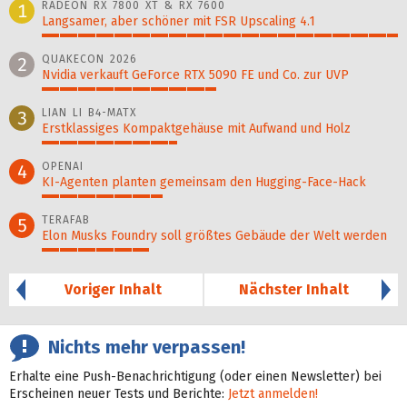
RADEON RX 7800 XT & RX 7600
1
Langsamer, aber schöner mit FSR Upscaling 4.1
100%
QUAKECON 2026
2
Nvidia verkauft GeForce RTX 5090 FE und Co. zur UVP
49%
LIAN LI B4-MATX
3
Erstklassiges Kompaktgehäuse mit Aufwand und Holz
38%
OPENAI
4
KI-Agenten planten gemein­sam den Hugging-Face-Hack
34%
TERAFAB
5
Elon Musks Foundry soll größ­tes Gebäude der Welt werden
30%
Voriger Inhalt
Nächster Inhalt
Nichts mehr verpassen!
Erhalte eine Push-Benachrichtigung (oder einen Newsletter) bei
Erscheinen neuer Tests und Berichte:
Jetzt anmelden!