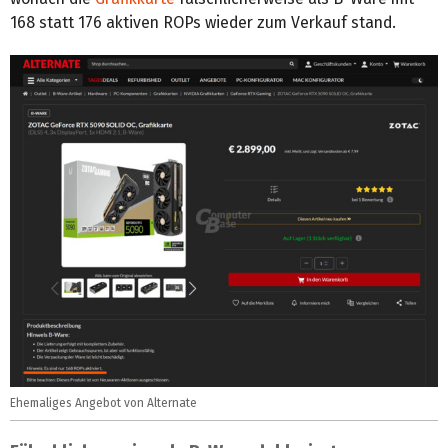
168 statt 176 aktiven ROPs wieder zum Verkauf stand.
Ehemaliges Angebot von Alternate