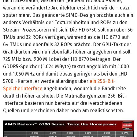
nicht 5D-Shader, wie bei der „Radeon HD 5000“-Reihe,
woran die veränderte Architektur ersichtlich würde – dazu
später mehr. Das geänderte SIMD-Design brächte auch ein
anderes Verhältnis der Textureinheiten und ROPs zu den
Stream-Prozessoren mit sich. Die HD 6750 soll nun über 56
TMUs und 32 ROPs verfügen, während es die HD 6770 auf
64 TMUs und ebenfalls 32 ROPs brächte. Der GPU-Takt der
Grafikkarten wird nun ebenfalls höher angegeben und soll
725 MHz bzw. 900 MHz bei der HD 6770 betragen. Der
GDDR5-Speicher (1.024 MByte) taktet angeblich mit 1.000
und 1.050 MHz und damit etwas geringer als bei den „HD
5700“-Karten, er werde allerdings über
ein 256-Bit-
Speicherinterface
angebunden, wodurch die Bandbreite
deutlich höher ausfiele. Die Mutmaßungen zum 256-Bit-
Interface basieren nun bereits auf drei verschiedenen
Quellen und erscheinen daher noch am realistischsten.