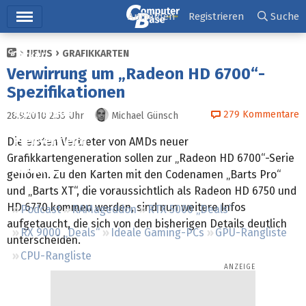
Hauptmenü
Anmelden
Registrieren
Suche
NEWS
GRAFIKKARTEN
Ticker
Verwirrung um „Radeon HD 6700“-
Tests
Spezifikationen
Downloads
279
Kommentare
28.9.2010 2:55
Uhr
Michael Günsch
Preisvergleich
Die ersten Vertreter von AMDs neuer
Grafikkartengeneration sollen zur „Radeon HD 6700“-Serie
Forum
gehören. Zu den Karten mit den Codenamen „Barts Pro“
und „Barts XT“, die voraussichtlich als Radeon HD 6750 und
HD 6770 kommen werden, sind nun weitere Infos
Podcast
RAMageddon
RTX 5000 „Deals“
aufgetaucht, die sich von den bisherigen Details deutlich
RX 9000 „Deals“
Ideale Gaming-PCs
GPU-Rangliste
unterscheiden.
CPU-Rangliste