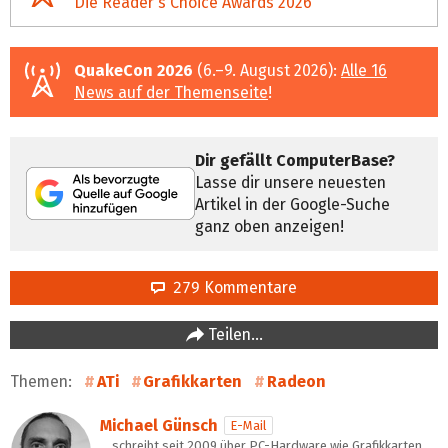
Die Reader's Choice Awards 2026
QuakeCon 2026
(6.–9. August 2026):
Alle 16
News auf der Themenseite
!
Dir gefällt ComputerBase?
Lasse dir unsere neuesten
Artikel in der Google-Suche
ganz oben anzeigen!
279 Kommentare
Teilen…
Themen:
ATi
Grafikkarten
Radeon
Michael Günsch
E-Mail
… schreibt seit 2009 über PC-Hardware wie Grafikkarten,