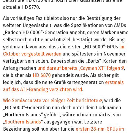
Selbst die HD 6750 wird noch höher klassifiziert als eine
aktuelle HD 5770.
Als vorläufiges Fazit bleibt also nur die Bestätigung der
weiteren Ungewissheit, was die Spezifikationen von AMDs
„Radeon HD 6000“-Generation angeht, deren Markenname
selbst noch nicht einmal offiziell bestätigt wurde. Bislang
geht man davon aus, dass die ersten „HD 6000“-GPUs
im
Oktober vorgestellt werden
und spätestens im November
verfügbar sein sollen. Dabei sollen die „Barts“-Karten den
Anfang machen
und darauf bereits „Cayman XT“ folgen
,
die bisher als
HD 6870
gehandelt wurde. Als sicher gilt
lediglich, dass die neue Grafikkartengeneration
erstmals
auf das ATI-Branding verzichten wird
.
Wie Semiaccurate vor einiger Zeit berichtete
, wird die
„HD 6000“-Generation nun doch unter dem Codenamen
„Northern Islands“ geführt, während man zunächst von
„
Southern Islands
“ ausgegangen war. Letztere
Bezeichnung soll nun aber für die
ersten 28-nm-GPUs im