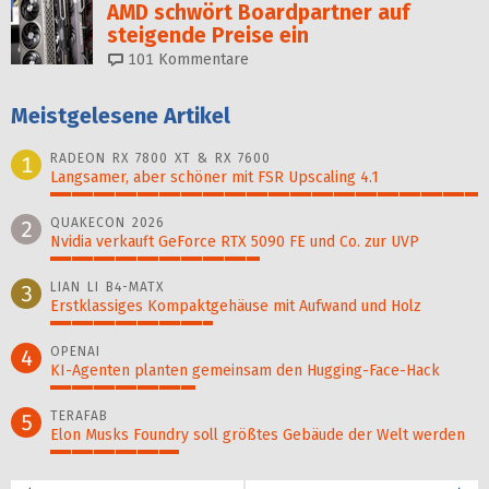
AMD schwört Boardpartner auf
steigende Preise ein
101
Kommentare
Meistgelesene Artikel
RADEON RX 7800 XT & RX 7600
1
Langsamer, aber schöner mit FSR Upscaling 4.1
100%
QUAKECON 2026
2
Nvidia verkauft GeForce RTX 5090 FE und Co. zur UVP
49%
LIAN LI B4-MATX
3
Erstklassiges Kompaktgehäuse mit Aufwand und Holz
38%
OPENAI
4
KI-Agenten planten gemein­sam den Hugging-Face-Hack
34%
TERAFAB
5
Elon Musks Foundry soll größ­tes Gebäude der Welt werden
30%