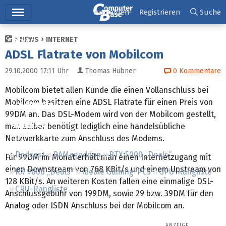
Hauptmenü
Anmelden
Registrieren
Suche
NEWS
INTERNET
Ticker
ADSL Flatrate von Mobilcom
Tests
29.10.2000 17:11
Uhr
Thomas Hübner
0
Kommentare
Downloads
Mobilcom bietet allen Kunde die einen Vollanschluss bei
Mobilcom besitzen eine ADSL Flatrate für einen Preis von
Preisvergleich
99DM an. Das DSL-Modem wird von der Mobilcom gestellt,
Forum
man selber benötigt lediglich eine handelsübliche
Netzwerkkarte zum Anschluss des Modems.
Podcast
RAMageddon
RTX 5000 „Deals“
Für 99DM im Monat erhält man einen Internetzugang mit
einen Downstream von 768 KBit/s und einem Upstream von
RX 9000 „Deals“
Ideale Gaming-PCs
GPU-Rangliste
128 KBit/s. An weiteren Kosten fallen eine einmalige DSL-
CPU-Rangliste
Anschlussgebühr von 199DM, sowie 29 bzw. 39DM für den
Analog oder ISDN Anschluss bei der Mobilcom an.