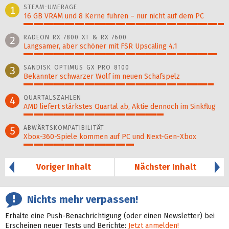
STEAM-UMFRAGE
1
16 GB VRAM und 8 Kerne führen – nur nicht auf dem PC
100%
RADEON RX 7800 XT & RX 7600
2
Langsamer, aber schöner mit FSR Upscaling 4.1
97%
SANDISK OPTIMUS GX PRO 8100
3
Bekannter schwarzer Wolf im neuen Schafspelz
95%
QUARTALSZAHLEN
4
AMD liefert stärkstes Quartal ab, Aktie dennoch im Sinkflug
70%
ABWÄRTSKOMPATIBILITÄT
5
Xbox-360-Spiele kommen auf PC und Next-Gen-Xbox
55%
Voriger Inhalt
Nächster Inhalt
Nichts mehr verpassen!
Erhalte eine Push-Benachrichtigung (oder einen Newsletter) bei
Erscheinen neuer Tests und Berichte:
Jetzt anmelden!