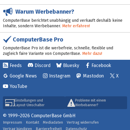
Warum Werbebanner?
ComputerBase berichtet unabhängig und verkauft deshalb keine
Inhalte, sondern Werbebanner.
Mehr erfahren!
ComputerBase Pro
ComputerBase Pro ist die werbefreie, schnelle, flexible und
zugleich faire Variante von ComputerBase.
Mehr dazu!
Feeds
Discord
Bluesky
Facebook
Google News
Instagram
Mastodon
X
YouTube
Einstellungen und
Probleme mit einem
Layout-Umschalter
Werbebanner?
© 1999–2026 ComputerBase GmbH
Impressum
Kontakt
Mediadaten
Vertrag widerrufen
Vertrag kündigen
Barrierefreiheit
Datenschutz