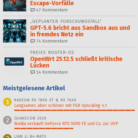
Escape-Vorfälle
47
Kommentare
„GEPLANTER FORSCHUNGSFALL“
GPT-5.6 bricht aus Sandbox aus und
in fremdes Netz ein
74
Kommentare
FREIES ROUTER-OS
OpenWrt 25.12.5 schließt kritische
Lücken
14
Kommentare
Meistgelesene Artikel
RADEON RX 7800 XT & RX 7600
1
Langsamer, aber schöner mit FSR Upscaling 4.1
100%
QUAKECON 2026
2
Nvidia verkauft GeForce RTX 5090 FE und Co. zur UVP
49%
LIAN LI B4-MATX