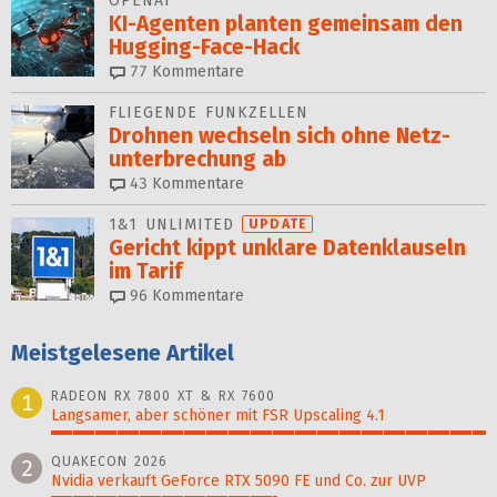
OPENAI
KI-Agenten planten gemein­sam den
Hugging-Face-Hack
77
Kommentare
FLIEGENDE FUNKZELLEN
Drohnen wechseln sich ohne Netz­
unter­brechung ab
43
Kommentare
1&1 UNLIMITED
UPDATE
Gericht kippt unklare Datenklauseln
im Tarif
96
Kommentare
Meistgelesene Artikel
RADEON RX 7800 XT & RX 7600
1
Langsamer, aber schöner mit FSR Upscaling 4.1
100%
QUAKECON 2026
2
Nvidia verkauft GeForce RTX 5090 FE und Co. zur UVP