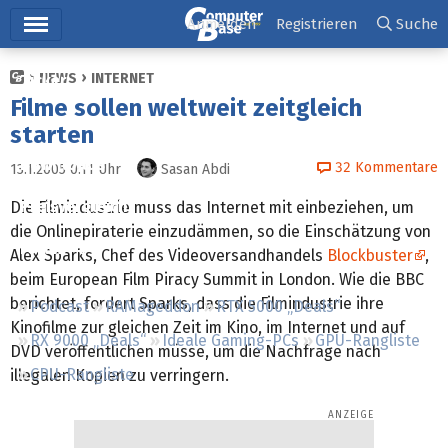
Hauptmenü
Anmelden
Registrieren
Suche
NEWS
INTERNET
Ticker
Filme sollen weltweit zeitgleich
Tests
starten
Downloads
32
Kommentare
13.1.2005 0:11
Uhr
Sasan Abdi
Preisvergleich
Die Filmindustrie muss das Internet mit einbeziehen, um
die Onlinepiraterie einzudämmen, so die Einschätzung von
Forum
Alex Sparks, Chef des Videoversandhandels
Blockbuster
,
beim European Film Piracy Summit in London. Wie die BBC
berichtet, fordert Sparks, dass die Filmindustrie ihre
Podcast
RAMageddon
RTX 5000 „Deals“
Kinofilme zur gleichen Zeit im Kino, im Internet und auf
RX 9000 „Deals“
Ideale Gaming-PCs
GPU-Rangliste
DVD veröffentlichen müsse, um die Nachfrage nach
CPU-Rangliste
illegalen Kopien zu verringern.