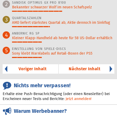
SANDISK OPTIMUS GX PRO 8100
2
Bekannter schwarzer Wolf im neuen Schafspelz
49%
QUARTALSZAHLEN
3
AMD liefert stärkstes Quartal ab, Aktie dennoch im Sinkflug
37%
ANBERNIC RG SP
4
Kleiner Klapp-Hand­held ab heute für 58 US-Dollar er­hält­lich
29%
EINSTELLUNG VON SPIELE-DISCS
5
Sony klebt Warnlabels auf Retail-Boxen der PS5
29%
Voriger Inhalt
Nächster Inhalt
Nichts mehr verpassen!
Erhalte eine Push-Benachrichtigung (oder einen Newsletter) bei
Erscheinen neuer Tests und Berichte:
Jetzt anmelden!
Warum Werbebanner?