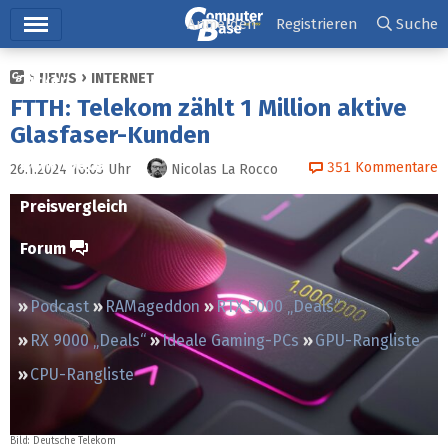
Hauptmenü
Anmelden
Registrieren
Suche
NEWS
INTERNET
Ticker
FTTH: Telekom zählt 1 Million aktive
Tests
Glasfaser-Kunden
Downloads
351
Kommentare
26.1.2024 16:03
Uhr
Nicolas La Rocco
Preisvergleich
Forum
Podcast
RAMageddon
RTX 5000 „Deals“
RX 9000 „Deals“
Ideale Gaming-PCs
GPU-Rangliste
CPU-Rangliste
Bild: Deutsche Telekom