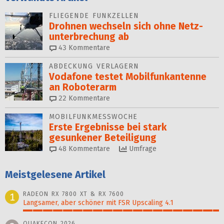
FLIEGENDE FUNKZELLEN
Drohnen wechseln sich ohne Netz­
unter­brechung ab
43
Kommentare
ABDECKUNG VERLAGERN
Vodafone testet Mobilfunk­antenne
an Roboterarm
22
Kommentare
MOBILFUNKMESSWOCHE
Erste Ergebnisse bei stark
gesunkener Beteiligung
48
Kommentare
Umfrage
Meistgelesene Artikel
RADEON RX 7800 XT & RX 7600
1
Langsamer, aber schöner mit FSR Upscaling 4.1
100%
QUAKECON 2026