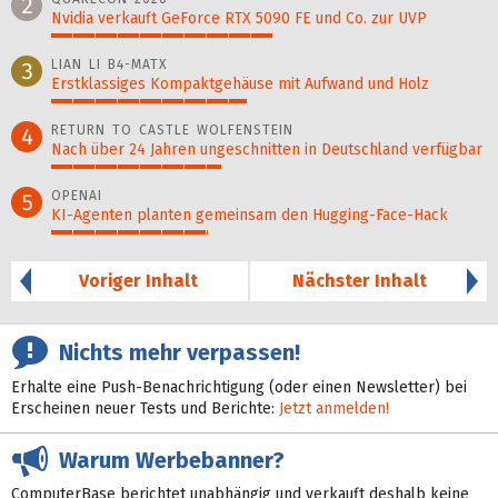
2
Nvidia verkauft GeForce RTX 5090 FE und Co. zur UVP
51%
LIAN LI B4-MATX
3
Erstklassiges Kompaktgehäuse mit Aufwand und Holz
45%
RETURN TO CASTLE WOLFENSTEIN
4
Nach über 24 Jahren ungeschnitten in Deutschland verfügbar
39%
OPENAI
5
KI-Agenten planten gemein­sam den Hugging-Face-Hack
36%
Voriger Inhalt
Nächster Inhalt
Nichts mehr verpassen!
Erhalte eine Push-Benachrichtigung (oder einen Newsletter) bei
Erscheinen neuer Tests und Berichte:
Jetzt anmelden!
Warum Werbebanner?
ComputerBase berichtet unabhängig und verkauft deshalb keine