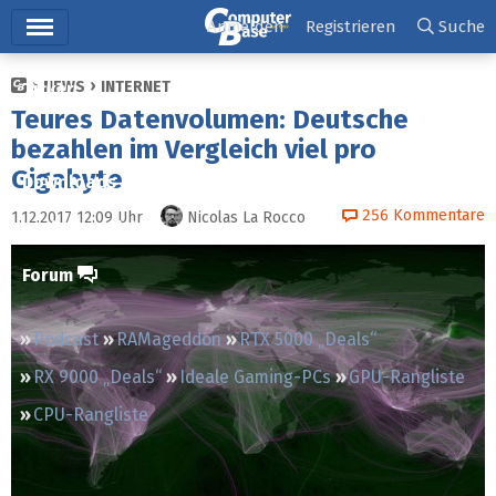
Hauptmenü
Anmelden
Registrieren
Suche
NEWS
INTERNET
Ticker
Teures Datenvolumen: Deutsche
Tests
bezahlen im Vergleich viel pro
Gigabyte
Downloads
256
Kommentare
1.12.2017 12:09
Uhr
Nicolas La Rocco
Preisvergleich
Forum
Podcast
RAMageddon
RTX 5000 „Deals“
RX 9000 „Deals“
Ideale Gaming-PCs
GPU-Rangliste
CPU-Rangliste