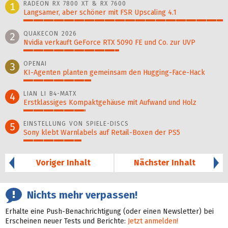
RADEON RX 7800 XT & RX 7600
1
Langsamer, aber schöner mit FSR Upscaling 4.1
100%
QUAKECON 2026
2
Nvidia verkauft GeForce RTX 5090 FE und Co. zur UVP
48%
OPENAI
3
KI-Agenten planten gemein­sam den Hugging-Face-Hack
34%
LIAN LI B4-MATX
4
Erstklassiges Kompaktgehäuse mit Aufwand und Holz
31%
EINSTELLUNG VON SPIELE-DISCS
5
Sony klebt Warnlabels auf Retail-Boxen der PS5
29%
Voriger Inhalt
Nächster Inhalt
Nichts mehr verpassen!
Erhalte eine Push-Benachrichtigung (oder einen Newsletter) bei
Erscheinen neuer Tests und Berichte:
Jetzt anmelden!