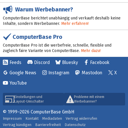
Warum Werbebanner?
ComputerBase berichtet unabhängig und verkauft deshalb keine
Inhalte, sondern Werbebanner.
Mehr erfahren!
ComputerBase Pro
ComputerBase Pro ist die werbefreie, schnelle, flexible und
zugleich faire Variante von ComputerBase.
Mehr dazu!
Feeds
Discord
Bluesky
Facebook
Google News
Instagram
Mastodon
X
YouTube
Einstellungen und
Probleme mit einem
Layout-Umschalter
Werbebanner?
© 1999–2026 ComputerBase GmbH
Impressum
Kontakt
Mediadaten
Vertrag widerrufen
Vertrag kündigen
Barrierefreiheit
Datenschutz