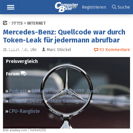
Hauptmenü
Anmelden
Registrieren
Suche
NEWS
INTERNET
Ticker
Mercedes-Benz: Quellcode war durch
Tests
Token-Leak für jedermann abrufbar
Downloads
28.1.2024 7:00
Uhr
Marc Stöckel
93
Kommentare
Preisvergleich
Forum
Podcast
RAMageddon
RTX 5000 „Deals“
RX 9000 „Deals“
Ideale Gaming-PCs
GPU-Rangliste
CPU-Rangliste
Bild:
pixabay.com / herbert2512