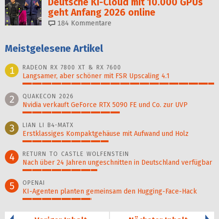
Deutsche KI-Cloud mit 10.000 GPUs
geht Anfang 2026 online
184
Kommentare
Meistgelesene Artikel
RADEON RX 7800 XT & RX 7600
1
Langsamer, aber schöner mit FSR Upscaling 4.1
100%
QUAKECON 2026
2
Nvidia verkauft GeForce RTX 5090 FE und Co. zur UVP
51%
LIAN LI B4-MATX
3
Erstklassiges Kompaktgehäuse mit Aufwand und Holz
45%
RETURN TO CASTLE WOLFENSTEIN
4
Nach über 24 Jahren ungeschnitten in Deutschland verfügbar
39%
OPENAI
5
KI-Agenten planten gemein­sam den Hugging-Face-Hack
36%