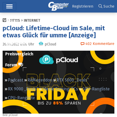
Hauptmenü
Anmelden
Registrieren
Suche
NEWS
INTERNET
Ticker
pCloud: Lifetime-Cloud im Sale, mit
Tests
etwas Glück für umme [Anzeige]
Downloads
402
Kommentare
26.11.2022 0:00
Uhr
pCloud
Preisvergleich
Forum
Podcast
RAMageddon
RTX 5000 „Deals“
RX 9000 „Deals“
Ideale Gaming-PCs
GPU-Rangliste
CPU-Rangliste
Bild: pCloud