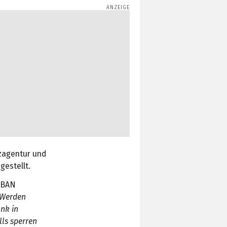
zagentur und
estellt.
 IBAN
Werden
nk in
ls sperren