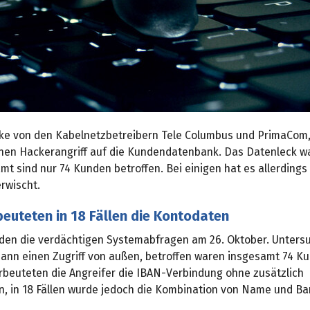
rke von den Kabelnetzbetreibern Tele Columbus und PrimaCom,
inen Hackerangriff auf die Kundendatenbank. Das Datenleck war
mt sind nur 74 Kunden betroffen. Bei einigen hat es allerdings
rwischt.
euteten in 18 Fällen die Kontodaten
den die verdächtigen Systemabfragen am 26. Oktober. Unter
dann einen Zugriff von außen, betroffen waren insgesamt 74 K
erbeuteten die Angreifer die IBAN-Verbindung ohne zusätzlich
n, in 18 Fällen wurde jedoch die Kombination von Name und B