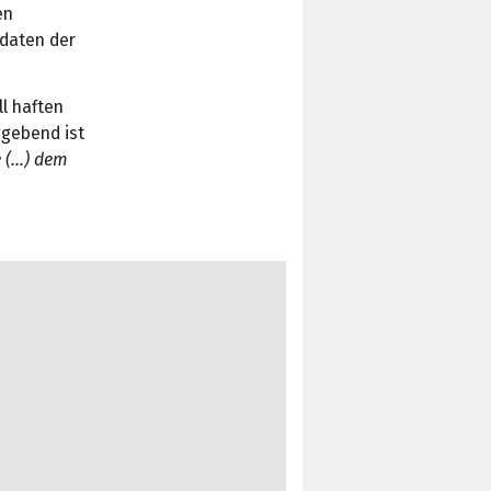
en
daten der
l haften
ggebend ist
e (…) dem