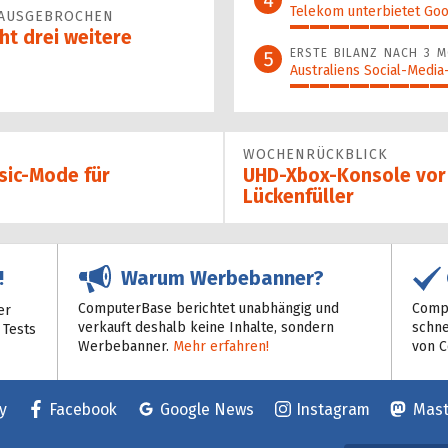
Telekom unterbietet Goo
 AUSGEBROCHEN
49%
ht drei weitere
ERSTE BILANZ NACH 3 
5
Australiens Social-Medi
45%
WOCHENRÜCKBLICK
sic-Mode für
UHD-Xbox-Konsole vor 
Lückenfüller
Warum Werbebanner?
!
ComputerBase berichtet unabhängig und
Compu
er
verkauft deshalb keine Inhalte, sondern
schne
 Tests
Werbebanner.
Mehr erfahren!
von 
y
Facebook
Google News
Instagram
Mas