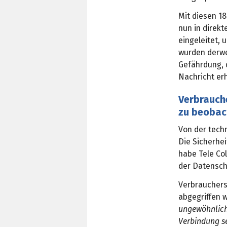
Mit diesen 1
nun in direkt
eingeleitet,
wurden derwe
Gefährdung, d
Nachricht er
Verbrauch
zu beobac
Von der techn
Die Sicherhei
habe Tele Co
der Datensch
Verbrauchers
abgegriffen 
ungewöhnlich
Verbindung s