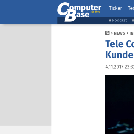
Ticker
Te
Podcast
NEWS
I
Tele C
Kunde
4.11.2017 23:3