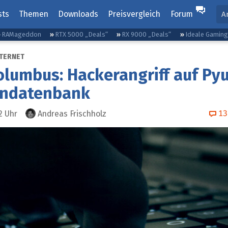
sts
Themen
Downloads
Preisvergleich
Forum
A
RAMageddon
RTX 5000 „Deals“
RX 9000 „Deals“
Ideale Gamin
NTERNET
olumbus: Hackerangriff auf Pyu
ndatenbank
13
2
Uhr
Andreas Frischholz