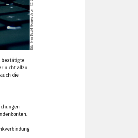
|
Ivan David Gomez Arce
Bild:
 bestätigte
 nicht allzu
 auch die
suchungen
undenkonten.
ankverbindung