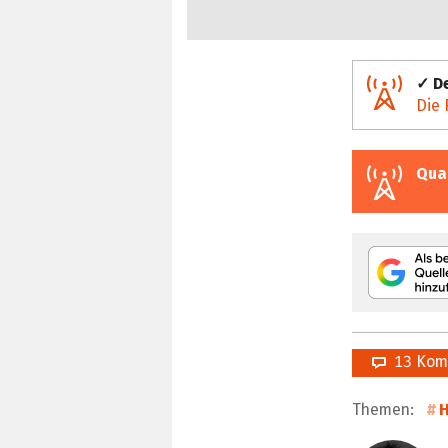
✓ De
Die 
Qua
13 Kom
Themen:
H