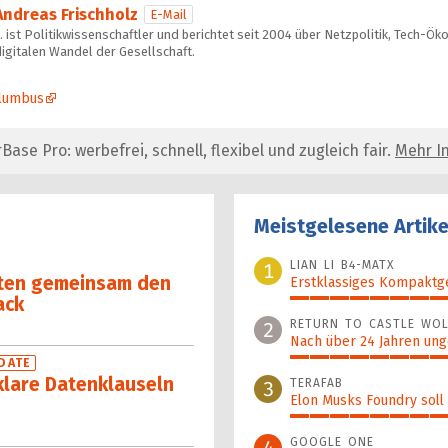
Andreas Frischholz
E-Mail
 ist Politikwissenschaftler und berichtet seit 2004 über Netzpolitik, Tech-Ö
igitalen Wandel der Gesellschaft.
olumbus
se Pro: werbefrei, schnell, flexibel und zugleich fair.
Mehr In
Meistgelesene Artike
LIAN LI B4-MATX
1
ten gemein­sam den
Erstklassiges Kompaktg
ack
100%
RETURN TO CASTLE WOL
2
Nach über 24 Jahren ung
97%
DATE
klare Datenklauseln
TERAFAB
3
Elon Musks Foundry soll
96%
GOOGLE ONE
4