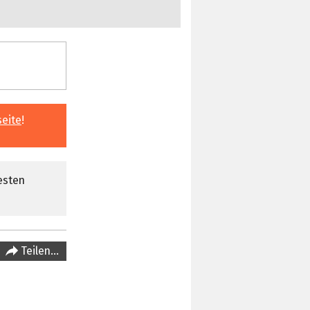
seite
!
esten
Teilen…