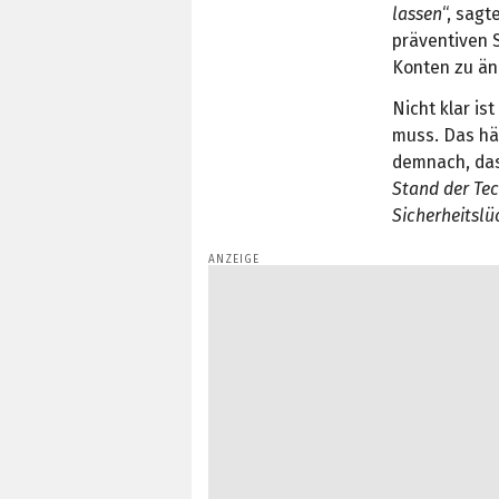
lassen
“, sag
präventiven 
Konten zu änd
Nicht klar is
muss. Das hä
demnach, da
Stand der Tec
Sicherheitsl