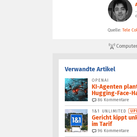
…
d
Quelle:
Tele C
ComputerBa
Verwandte Artikel
OPENAI
KI-Agenten plan
Hugging-Face-H
86
Kommentare
1&1 UNLIMITED
UP
Gericht kippt un
im Tarif
96
Kommentare