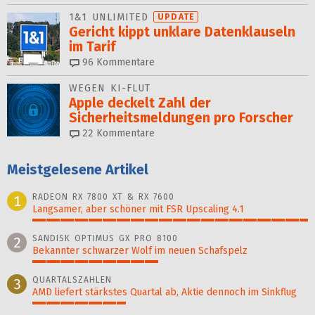
1&1 UNLIMITED
UPDATE
Gericht kippt unklare Datenklauseln
im Tarif
96
Kommentare
WEGEN KI-FLUT
Apple deckelt Zahl der
Sicherheitsmeldungen pro Forscher
22
Kommentare
Meistgelesene Artikel
RADEON RX 7800 XT & RX 7600
1
Langsamer, aber schöner mit FSR Upscaling 4.1
100%
SANDISK OPTIMUS GX PRO 8100
2
Bekannter schwarzer Wolf im neuen Schafspelz
46%
QUARTALSZAHLEN
3
AMD liefert stärkstes Quartal ab, Aktie dennoch im Sinkflug
34%