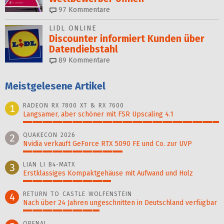
97
Kommentare
LIDL ONLINE
Discounter informiert Kunden über
Datendiebstahl
89
Kommentare
Meistgelesene Artikel
RADEON RX 7800 XT & RX 7600
1
Langsamer, aber schöner mit FSR Upscaling 4.1
100%
QUAKECON 2026
2
Nvidia verkauft GeForce RTX 5090 FE und Co. zur UVP
51%
LIAN LI B4-MATX
3
Erstklassiges Kompaktgehäuse mit Aufwand und Holz
45%
RETURN TO CASTLE WOLFENSTEIN
4
Nach über 24 Jahren ungeschnitten in Deutschland verfügbar
39%
OPENAI