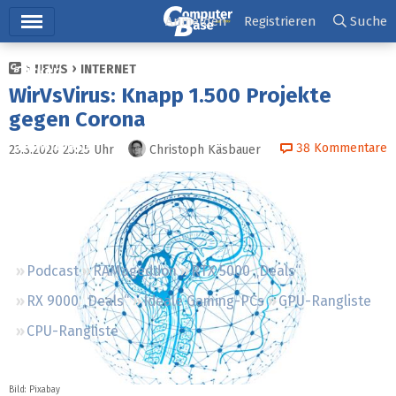
Hauptmenü
Anmelden
Registrieren
Suche
NEWS
INTERNET
Ticker
WirVsVirus: Knapp 1.500 Projekte
Tests
gegen Corona
Downloads
38
Kommentare
23.3.2020 23:25
Uhr
Christoph Käsbauer
Preisvergleich
Forum
Podcast
RAMageddon
RTX 5000 „Deals“
RX 9000 „Deals“
Ideale Gaming-PCs
GPU-Rangliste
CPU-Rangliste
Bild:
Pixabay