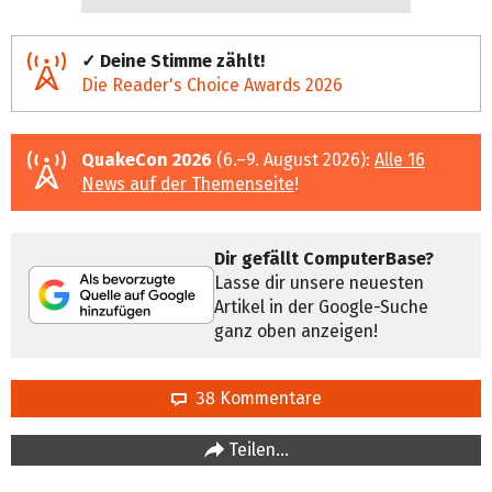
✓ Deine Stimme zählt!
Die Reader's Choice Awards 2026
QuakeCon 2026
(6.–9. August 2026):
Alle 16
News auf der Themenseite
!
Dir gefällt ComputerBase?
Lasse dir unsere neuesten
Artikel in der Google-Suche
ganz oben anzeigen!
38 Kommentare
Teilen…