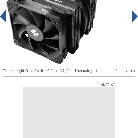
<
Thermalright Frost Spirit 140 Black V3 (Bild: Thermalright)
Bild
1
von 8
T