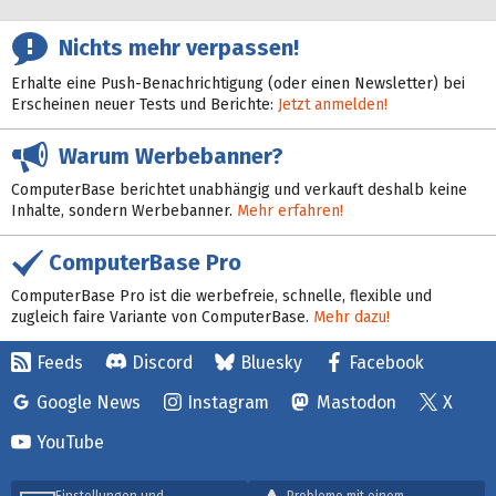
Nichts mehr verpassen!
Erhalte eine Push-Benachrichtigung (oder einen Newsletter) bei
Erscheinen neuer Tests und Berichte:
Jetzt anmelden!
Warum Werbebanner?
ComputerBase berichtet unabhängig und verkauft deshalb keine
Inhalte, sondern Werbebanner.
Mehr erfahren!
ComputerBase Pro
ComputerBase Pro ist die werbefreie, schnelle, flexible und
zugleich faire Variante von ComputerBase.
Mehr dazu!
Feeds
Discord
Bluesky
Facebook
Google News
Instagram
Mastodon
X
YouTube
Einstellungen und
Probleme mit einem