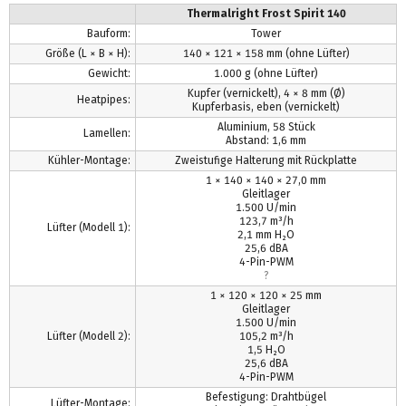
Thermalright Frost Spirit 140
Bauform:
Tower
Größe (L × B × H):
140 × 121 × 158 mm (ohne Lüfter)
Gewicht:
1.000 g (ohne Lüfter)
Kupfer (vernickelt), 4 × 8 mm (Ø)
Heatpipes:
Kupferbasis, eben (vernickelt)
Aluminium, 58 Stück
Lamellen:
Abstand: 1,6 mm
Kühler-Montage:
Zweistufige Halterung mit Rückplatte
1 × 140 × 140 × 27,0 mm
Gleitlager
1.500 U/min
123,7 m³/h
Lüfter (Modell 1):
2,1 mm H₂O
25,6 dBA
4-Pin-PWM
?
1 × 120 × 120 × 25 mm
Gleitlager
1.500 U/min
Lüfter (Modell 2):
105,2 m³/h
1,5 H₂O
25,6 dBA
4-Pin-PWM
Befestigung: Drahtbügel
Lüfter-Montage: