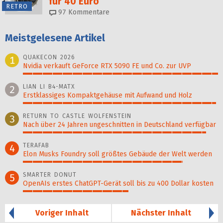
für 40 Euro
RETRO
97
Kommentare
Meistgelesene Artikel
QUAKECON 2026
1
Nvidia verkauft GeForce RTX 5090 FE und Co. zur UVP
100%
LIAN LI B4-MATX
2
Erstklassiges Kompaktgehäuse mit Aufwand und Holz
99%
RETURN TO CASTLE WOLFENSTEIN
3
Nach über 24 Jahren ungeschnitten in Deutschland verfügbar
94%
TERAFAB
4
Elon Musks Foundry soll größ­tes Gebäude der Welt werden
82%
SMARTER DONUT
5
OpenAIs erstes ChatGPT-Gerät soll bis zu 400 Dollar kosten
54%
Voriger Inhalt
Nächster Inhalt