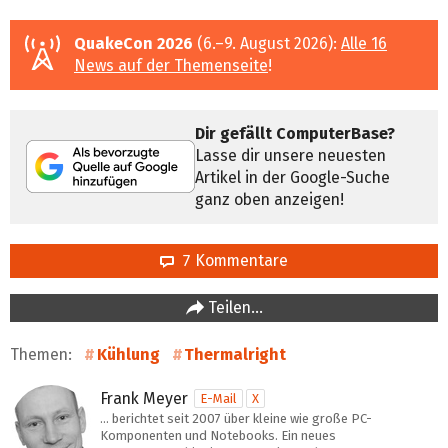
QuakeCon 2026
(6.–9. August 2026):
Alle 16
News auf der Themenseite
!
Dir gefällt ComputerBase?
Lasse dir unsere neuesten
Artikel in der Google-Suche
ganz oben anzeigen!
7 Kommentare
Teilen…
Themen:
Kühlung
Thermalright
Frank Meyer
E-Mail
X
… berichtet seit 2007 über kleine wie große PC-
Komponenten und Notebooks. Ein neues