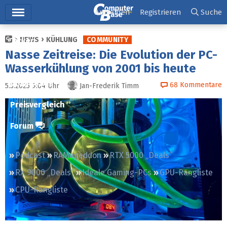
Hauptmenü
Anmelden
Registrieren
Suche
NEWS
KÜHLUNG
COMMUNITY
Ticker
Nasse Zeitreise: Die Evolution der PC-
Tests
Wasser­kühlung von 2001 bis heute
Downloads
68
Kommentare
5.5.2025 9:04
Uhr
Jan-Frederik Timm
Preisvergleich
Forum
Podcast
RAMageddon
RTX 5000 „Deals“
RX 9000 „Deals“
Ideale Gaming-PCs
GPU-Rangliste
CPU-Rangliste