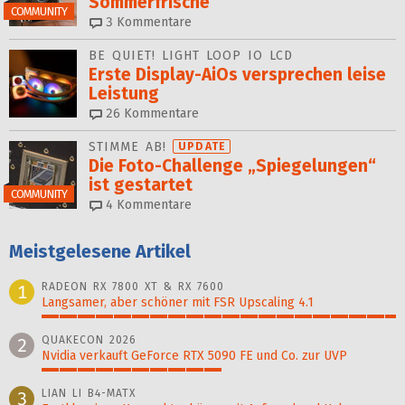
Sommerfrische
COMMUNITY
3
Kommentare
BE QUIET! LIGHT LOOP IO LCD
Erste Display-AiOs versprechen leise
Leistung
26
Kommentare
STIMME AB!
UPDATE
Die Foto-Challenge „Spiegelungen“
ist gestartet
COMMUNITY
4
Kommentare
Meistgelesene Artikel
RADEON RX 7800 XT & RX 7600
1
Langsamer, aber schöner mit FSR Upscaling 4.1
100%
QUAKECON 2026
2
Nvidia verkauft GeForce RTX 5090 FE und Co. zur UVP
51%
LIAN LI B4-MATX
3