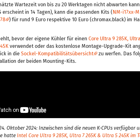
hätzte Wartezeit von bis zu 20 Werktagen nicht abwarten kan
 erscheint in 14 Tagen), kann die passenden Kits (
NM-i17xx-M
78
) für rund 9 Euro respektive 10 Euro (chromax.black) im H
ehlt, bevor der eigene Kühler für einen
Core Ultra 9 285K, Ultr
245K
verwendet oder das kostenlose Montage-Upgrade-Kit ang
ick in die
Sockel-Kompatibilitätsübersicht
zu werfen. Das fo
tallation der beiden Mounting-Kits.
4. Oktober 2024: Inzwischen sind die neuen K-CPUs verfügbar 
e hatte
Intel Core Ultra 9 285K, Ultra 7 265K & Ultra 5 245K im T