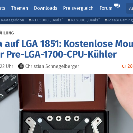
sts
Themen
Downloads
Preisvergleich
Forum
A
RAMageddon
RTX 5000 „Deals“
RX 9000 „Deals“
Ideale Gamin
ÜHLUNG
 auf LGA 1851: Kostenlose Mou
ür Pre-LGA-1700-CPU-Kühler
28
:22
Uhr
Christian Schnegelberger