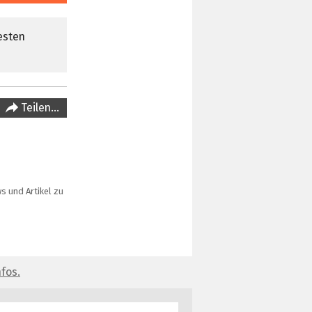
esten
Teilen…
s und Artikel zu
fos.