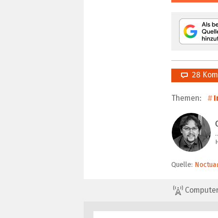
28 Kom
Themen:
I
…
Quelle:
Noctua
ComputerBa