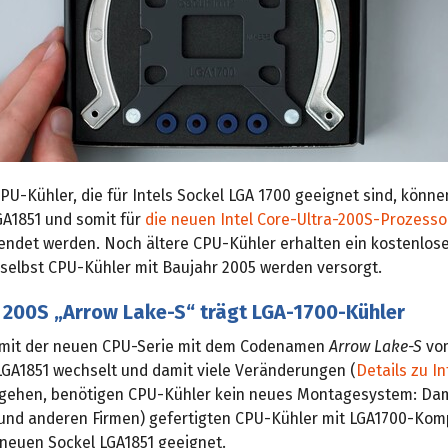
PU-Kühler, die für Intels Sockel LGA 1700 geeignet sind, könne
GA1851 und somit für
die neuen Intel Core-Ultra-200S-Prozesso
ndet werden. Noch ältere CPU-Kühler erhalten ein kostenlos
 selbst CPU-Kühler mit Baujahr 2005 werden versorgt.
a 200S „Arrow Lake-S“ trägt LGA-1700-Kühler
 mit der neuen CPU-Serie mit dem Codenamen
Arrow Lake-S
vom
LGA1851 wechselt und damit viele Veränderungen (
Details zu In
gehen, benötigen CPU-Kühler kein neues Montagesystem: Dami
und anderen Firmen) gefertigten CPU-Kühler mit LGA1700-Kompa
 neuen Sockel LGA1851 geeignet.