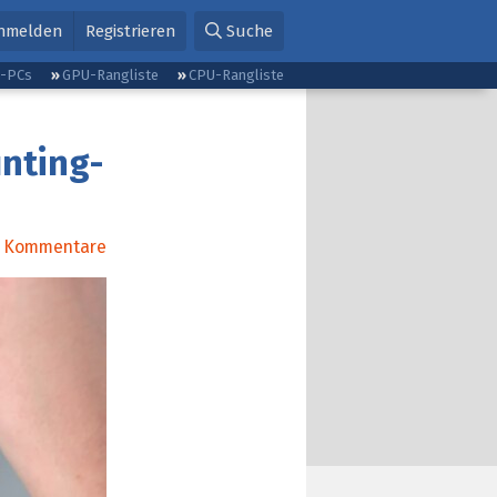
nmelden
Registrieren
Suche
g-PCs
GPU-Rangliste
CPU-Rangliste
nting-
Kommentare