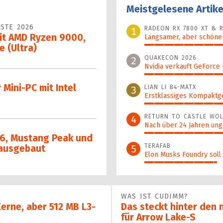
Meistgelesene Artike
STE 2026
RADEON RX 7800 XT & R
1
it AMD Ryzen 9000,
Langsamer, aber schöner
e (Ultra)
100%
QUAKECON 2026
2
Nvidia verkauft GeForce
52%
 Mini-PC mit Intel
LIAN LI B4-MATX
3
Erstklassiges Kompaktg
48%
RETURN TO CASTLE WOL
4
Nach über 24 Jahren ung
42%
 6, Mustang Peak und
TERAFAB
5
 ausgebaut
Elon Musks Foundry soll
37%
WAS IST CUDIMM?
Kerne, aber 512 MB L3-
Das steckt hinter den
für Arrow Lake-S