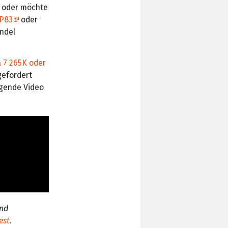
n oder möchte
P83
oder
andel
a 7 265K oder
efordert
lgende Video
und
est
.