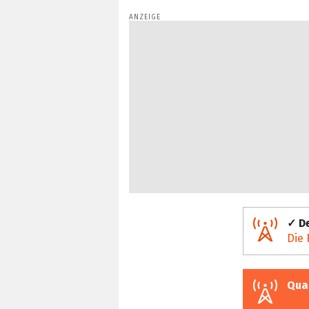
✓ De
Die 
Qua