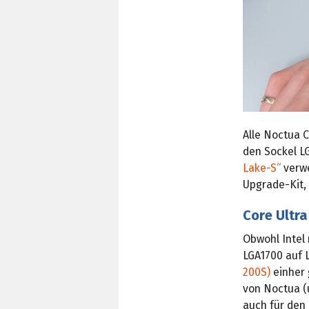
Alle Noctua C
den Sockel L
Lake-S“
verwe
Upgrade-Kit,
Core Ultr
Obwohl Intel
LGA1700 auf 
200S)
einher 
von Noctua (
auch für den