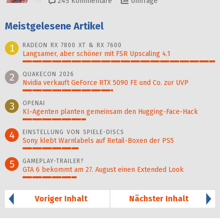
245
Kommentare
Umfrage
Meistgelesene Artikel
RADEON RX 7800 XT & RX 7600
1
Langsamer, aber schöner mit FSR Upscaling 4.1
100%
QUAKECON 2026
2
Nvidia verkauft GeForce RTX 5090 FE und Co. zur UVP
47%
OPENAI
3
KI-Agenten planten gemein­sam den Hugging-Face-Hack
33%
EINSTELLUNG VON SPIELE-DISCS
4
Sony klebt Warnlabels auf Retail-Boxen der PS5
29%
GAMEPLAY-TRAILER?
5
GTA 6 bekommt am 27. August einen Extended Look
28%
Voriger Inhalt
Nächster Inhalt