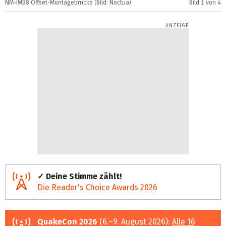
NM-IMB8 Offset-Montagebrücke (Bild: Noctua)
Bild
1
von 4
N
✓ Deine Stimme zählt!
Die Reader's Choice Awards 2026
QuakeCon 2026
(6.–9. August 2026):
Alle 16