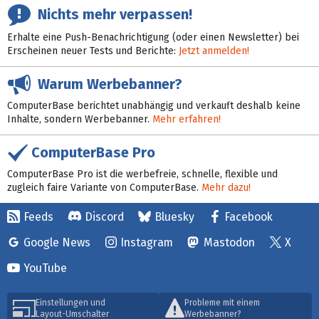
Nichts mehr verpassen!
Erhalte eine Push-Benachrichtigung (oder einen Newsletter) bei
Erscheinen neuer Tests und Berichte:
Jetzt anmelden!
Warum Werbebanner?
ComputerBase berichtet unabhängig und verkauft deshalb keine
Inhalte, sondern Werbebanner.
Mehr erfahren!
ComputerBase Pro
ComputerBase Pro ist die werbefreie, schnelle, flexible und
zugleich faire Variante von ComputerBase.
Mehr dazu!
Feeds
Discord
Bluesky
Facebook
Google News
Instagram
Mastodon
X
YouTube
Einstellungen und
Probleme mit einem
Layout-Umschalter
Werbebanner?