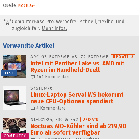
Quelle:
Noctua
ComputerBase Pro: werbefrei, schnell, flexibel und
zugleich fair.
Mehr Infos.
Verwandte Artikel
ARC G3 EXTREME VS. Z2 EXTREME
UPDATE 2
Intel mit Panther Lake vs. AMD mit
Ryzen im Handheld-Duell
TEST
141
Kommentare
SYSTEM76
Linux-Laptop Serval WS bekommt
neue CPU-Optionen spendiert
4
Kommentare
NL-LC1-24, -36 & -42
UPDATE
Noctuas AIO-Kühler sind ab 219,90
Euro ab sofort verfügbar
COMPUTEX