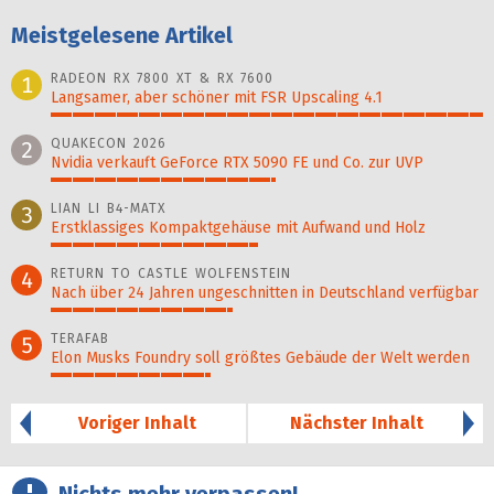
Meistgelesene Artikel
RADEON RX 7800 XT & RX 7600
1
Langsamer, aber schöner mit FSR Upscaling 4.1
100%
QUAKECON 2026
2
Nvidia verkauft GeForce RTX 5090 FE und Co. zur UVP
52%
LIAN LI B4-MATX
3
Erstklassiges Kompaktgehäuse mit Aufwand und Holz
48%
RETURN TO CASTLE WOLFENSTEIN
4
Nach über 24 Jahren ungeschnitten in Deutschland verfügbar
42%
TERAFAB
5
Elon Musks Foundry soll größ­tes Gebäude der Welt werden
37%
Voriger Inhalt
Nächster Inhalt
Nichts mehr verpassen!