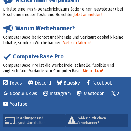
Erhalte eine Push-Benachrichtigung (oder einen Newsletter) bei
Erscheinen neuer Tests und Berichte:
Jetzt anmelden!
Warum Werbebanner?
ComputerBase berichtet unabhängig und verkauft deshalb keine
Inhalte, sondern Werbebanner.
Mehr erfahren!
ComputerBase Pro
ComputerBase Pro ist die werbefreie, schnelle, flexible und
zugleich faire Variante von ComputerBase.
Mehr dazu!
Feeds
Discord
Bluesky
Facebook
Google News
Instagram
Mastodon
X
YouTube
Einstellungen und
Probleme mit einem
Layout-Umschalter
Werbebanner?