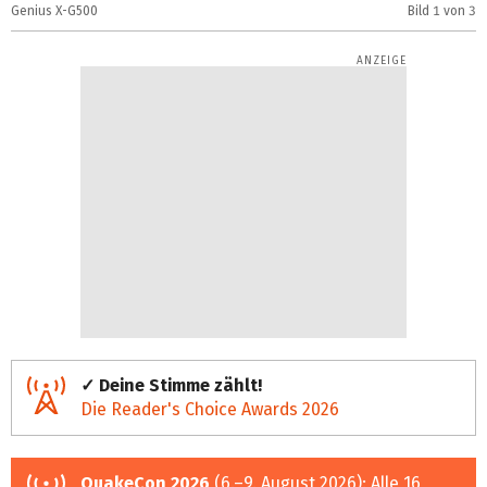
Genius X-G500
Bild
1
von 3
G
✓ Deine Stimme zählt!
Die Reader's Choice Awards 2026
QuakeCon 2026
(6.–9. August 2026):
Alle 16