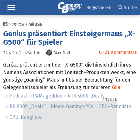
Hauptmenü
Anmelden
Registrieren
Suche
NEWS
MÄUSE
Ticker
Genius präsentiert Einsteigermaus „X-
Tests
G500“ für Spieler
Downloads
21
Kommentare
24.4.2013 15:50
Uhr
Max Doll
Preisvergleich
Genius präsentiert mit der „X-G500“, die hinsichtlich ihres
Namens Assoziationen mit Logitech-Produkten weckt, eine
Forum
günstige „Gaming“-Maus mit blauer Beleuchtung für den
Gelegenheitsspieler als Ergänzung zur teureren
Gila
.
Podcast
RAMageddon
RTX 5000 „Deals“
RX 9000 „Deals“
Ideale Gaming-PCs
GPU-Rangliste
CPU-Rangliste