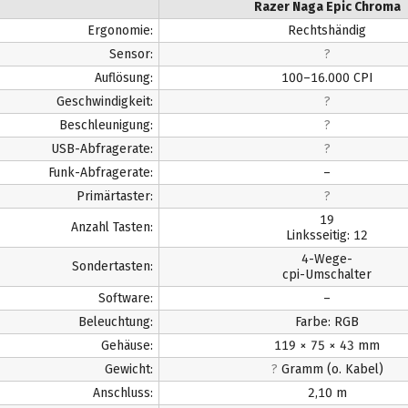
Razer Naga Epic Chroma
Ergonomie:
Rechtshändig
Sensor:
?
Auflösung:
100–16.000 CPI
Geschwindigkeit:
?
Beschleunigung:
?
USB-Abfragerate:
?
Funk-Abfragerate:
–
Primärtaster:
?
19
Anzahl Tasten:
Linksseitig: 12
4-Wege-
Sondertasten:
cpi-Umschalter
Software:
–
Beleuchtung:
Farbe: RGB
Gehäuse:
119 × 75 × 43 mm
Gewicht:
?
Gramm (o. Kabel)
Anschluss:
2,10 m