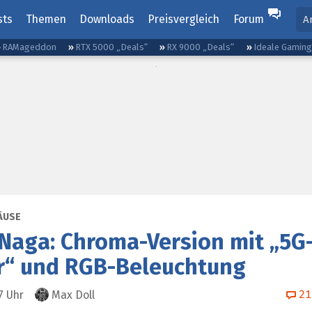
sts
Themen
Downloads
Preisvergleich
Forum
A
RAMageddon
RTX 5000 „Deals“
RX 9000 „Deals“
Ideale Gamin
ÄUSE
Naga: Chroma-Version mit „5G
r“ und RGB-Beleuchtung
21
7
Uhr
Max Doll