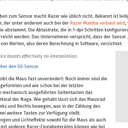
en zum Sensor macht Razer wie üblich nicht. Bekannt ist ledig
r, der unter anderem auch bei der
Razer Mamba verbaut wird
,
e abstammt. Die Abtastrate, die in 1-dpi-Schritten konfiguriere
erreicht werden: Das Unternehmen verspricht, dass der Sensor 
 von Werten, also deren Berechnung in Software, verzichtet.
ice boasts effectively no interpolation.
über den 5G-Sensor
eibt die Maus fast unverändert: Noch immer sind die
 geformten und wie schon bei der letzten
n mechanisch ausgeführten Seitentasten das
kmal der Naga. Wie gehabt lässt sich das Mausrad
inks und Rechts bewegen, was in der Zählung des
wei weitere Tasten zur Verfügung stellt.
ngen und Lichteffekte sowohl für die Maus als auch
 mit anderen Razer-Eingabegeräten können wie bei