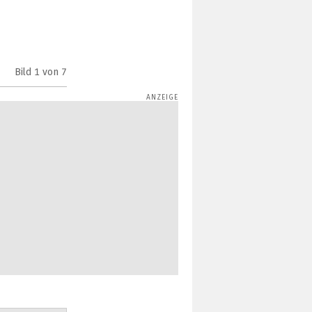
Bild
1
von 7
Razer Naga Chroma 2016 (Bild: Razer)