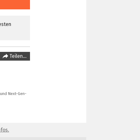
esten
Teilen…
 und Next-Gen-
fos.