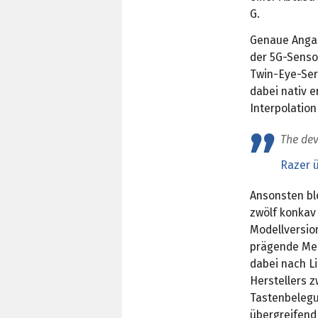
G.
Genaue Angab
der 5G-Senso
Twin-Eye-Seri
dabei nativ 
Interpolation
The dev
Razer 
Ansonsten bl
zwölf konkav
Modellversio
prägende Mer
dabei nach L
Herstellers z
Tastenbelegu
übergreifend