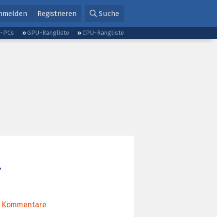
nmelden
Registrieren
Suche
g-PCs
GPU-Rangliste
CPU-Rangliste
-
Kommentare