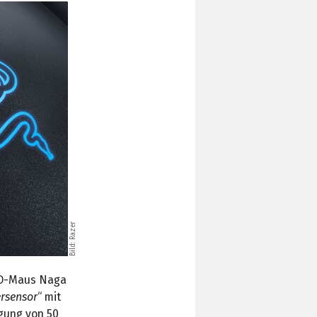
Bild: Razer
MO-Maus Naga
rsensor
“ mit
gung von 50