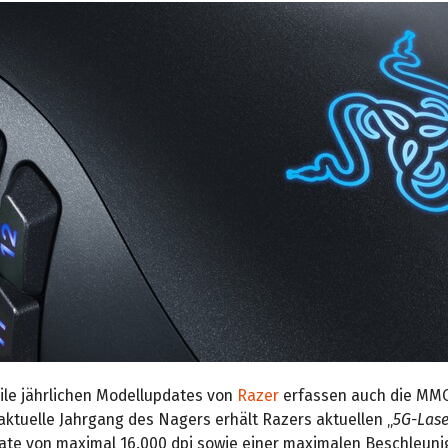
eile jährlichen Modellupdates von
Razer
erfassen auch die M
aktuelle Jahrgang des Nagers erhält Razers aktuellen „
5G-Lase
rate von maximal 16.000 dpi sowie einer maximalen Beschleuni