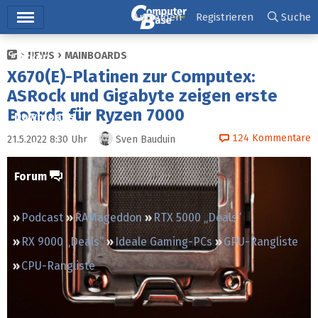
Hauptmenü
Anmelden
Registrieren
Suche
NEWS
MAINBOARDS
Ticker
X670(E)-Platinen zur Computex:
Tests
ASRock und Gigabyte zeigen erste
Boards für Ryzen 7000
Downloads
124
Kommentare
21.5.2022 8:30
Uhr
Sven Bauduin
Preisvergleich
Forum
Podcast
RAMageddon
RTX 5000 „Deals“
RX 9000 „Deals“
Ideale Gaming-PCs
GPU-Rangliste
CPU-Rangliste