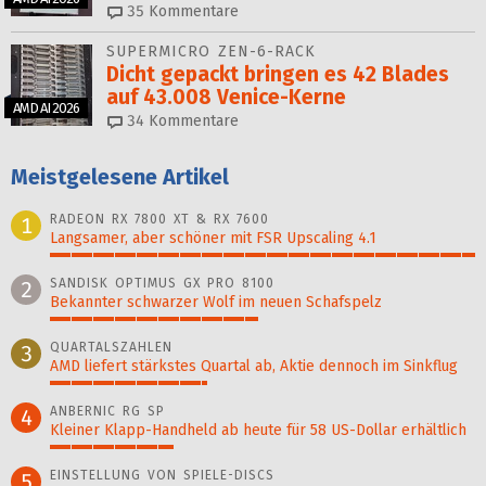
35
Kommentare
SUPERMICRO ZEN-6-RACK
Dicht gepackt bringen es 42 Blades
auf 43.008 Venice-Kerne
AMD AI 2026
34
Kommentare
Meistgelesene Artikel
RADEON RX 7800 XT & RX 7600
1
Langsamer, aber schöner mit FSR Upscaling 4.1
100%
SANDISK OPTIMUS GX PRO 8100
2
Bekannter schwarzer Wolf im neuen Schafspelz
49%
QUARTALSZAHLEN
3
AMD liefert stärkstes Quartal ab, Aktie dennoch im Sinkflug
37%
ANBERNIC RG SP
4
Kleiner Klapp-Hand­held ab heute für 58 US-Dollar er­hält­lich
29%
EINSTELLUNG VON SPIELE-DISCS
5