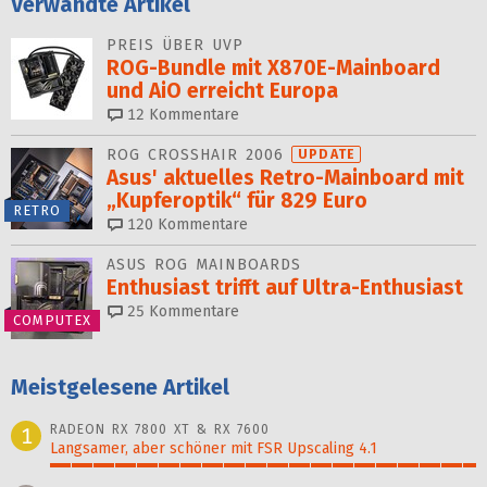
Verwandte Artikel
PREIS ÜBER UVP
ROG-Bundle mit X870E-Mainboard
und AiO erreicht Europa
12
Kommentare
ROG CROSSHAIR 2006
UPDATE
Asus' aktuelles Retro-Mainboard mit
„Kupferoptik“ für 829 Euro
RETRO
120
Kommentare
ASUS ROG MAINBOARDS
Enthusiast trifft auf Ultra-Enthusiast
25
Kommentare
COMPUTEX
Meistgelesene Artikel
RADEON RX 7800 XT & RX 7600
1
Langsamer, aber schöner mit FSR Upscaling 4.1
100%