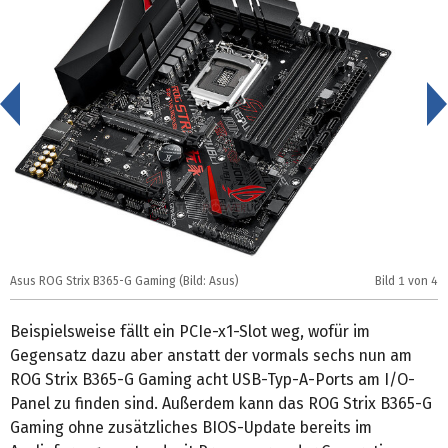
<
Asus ROG Strix B365-G Gaming (Bild: Asus)
Bild
1
von 4
A
Beispielsweise fällt ein PCIe-x1-Slot weg, wofür im
Gegensatz dazu aber anstatt der vormals sechs nun am
ROG Strix B365-G Gaming acht USB-Typ-A-Ports am I/O-
Panel zu finden sind. Außerdem kann das ROG Strix B365-G
Gaming ohne zusätzliches BIOS-Update bereits im