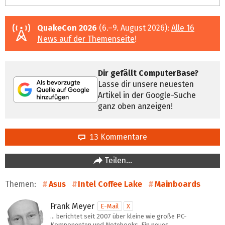
QuakeCon 2026
(6.–9. August 2026):
Alle 16
News auf der Themenseite
!
Dir gefällt ComputerBase?
Lasse dir unsere neuesten
Artikel in der Google-Suche
ganz oben anzeigen!
13 Kommentare
Teilen…
Themen:
Asus
Intel Coffee Lake
Mainboards
Frank Meyer
E-Mail
X
… berichtet seit 2007 über kleine wie große PC-
Komponenten und Notebooks. Ein neues