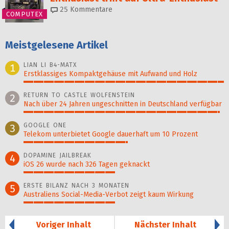
25
Kommentare
COMPUTEX
Meistgelesene Artikel
LIAN LI B4-MATX
1
Erstklassiges Kompaktgehäuse mit Aufwand und Holz
100%
RETURN TO CASTLE WOLFENSTEIN
2
Nach über 24 Jahren ungeschnitten in Deutschland verfügbar
98%
GOOGLE ONE
3
Telekom unterbietet Google dauerhaft um 10 Prozent
52%
DOPAMINE JAILBREAK
4
iOS 26 wurde nach 326 Tagen geknackt
46%
ERSTE BILANZ NACH 3 MONATEN
5
Australiens Social-Media-Verbot zeigt kaum Wirkung
46%
Voriger Inhalt
Nächster Inhalt