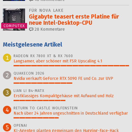
FÜR NOVA LAKE
Gigabyte teasert erste Platine für
neue Intel-Desktop-CPU
COMPUTEX
28
Kommentare
Meistgelesene Artikel
RADEON RX 7800 XT & RX 7600
1
Langsamer, aber schöner mit FSR Upscaling 4.1
100%
QUAKECON 2026
2
Nvidia verkauft GeForce RTX 5090 FE und Co. zur UVP
51%
LIAN LI B4-MATX
3
Erstklassiges Kompaktgehäuse mit Aufwand und Holz
45%
RETURN TO CASTLE WOLFENSTEIN
4
Nach über 24 Jahren ungeschnitten in Deutschland verfügbar
39%
OPENAI
5
KI-Agenten planten gemein­sam den Hugging-Face-Hack