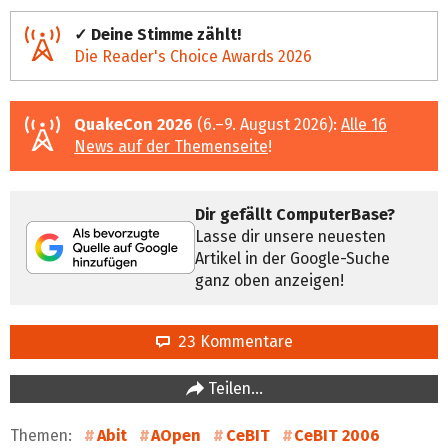
✓ Deine Stimme zählt!
Die Reader's Choice Awards 2026
QuakeCon 2026
(6.–9. August 2026):
Alle 16
News auf der Themenseite
!
Dir gefällt ComputerBase?
Lasse dir unsere neuesten
Artikel in der Google-Suche
ganz oben anzeigen!
23 Kommentare
Teilen…
Themen:
Abit
AOpen
CeBIT
CeBIT 2006