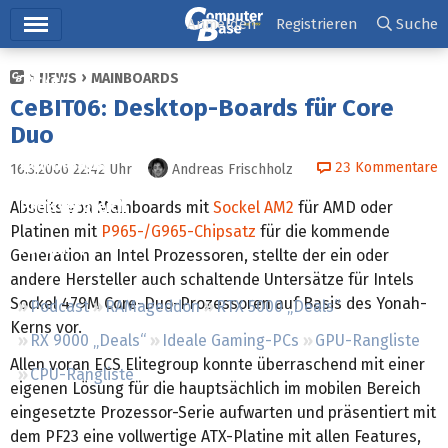
Hauptmenü
Anmelden
Registrieren
Suche
NEWS
MAINBOARDS
Ticker
CeBIT06: Desktop-Boards für Core
Tests
Duo
Downloads
23
Kommentare
16.3.2006 22:42
Uhr
Andreas Frischholz
Preisvergleich
Abseits von Mainboards mit
Sockel AM2
für AMD oder
Platinen mit
P965-/G965-Chipsatz
für die kommende
Forum
Generation an Intel Prozessoren, stellte der ein oder
andere Hersteller auch schaltende Untersätze für Intels
Sockel 479M Core-Duo-Prozessoren auf Basis des Yonah-
Podcast
RAMageddon
RTX 5000 „Deals“
Kerns vor.
RX 9000 „Deals“
Ideale Gaming-PCs
GPU-Rangliste
Allen voran ECS Elitegroup konnte überraschend mit einer
CPU-Rangliste
eigenen Lösung für die hauptsächlich im mobilen Bereich
eingesetzte Prozessor-Serie aufwarten und präsentiert mit
dem PF23 eine vollwertige ATX-Platine mit allen Features,