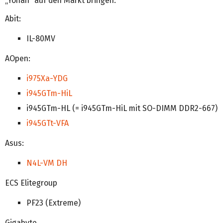
„Yonah“ auf den Markt bringen:
Abit:
IL-80MV
AOpen:
i975Xa-YDG
i945GTm-HiL
i945GTm-HL (= i945GTm-HiL mit SO-DIMM DDR2-667)
i945GTt-VFA
Asus:
N4L-VM DH
ECS Elitegroup
PF23 (Extreme)
Gigabyte