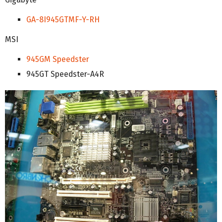
GA-8I945GTMF-Y-RH
MSI
945GM Speedster
945GT Speedster-A4R