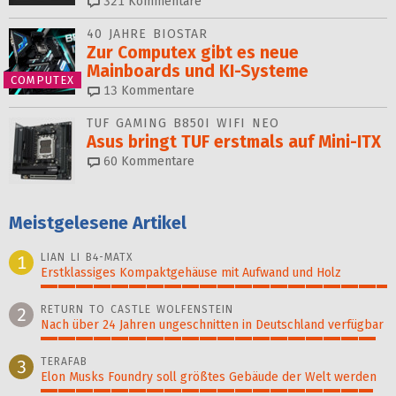
321
Kommentare
40 JAHRE BIOSTAR
Zur Computex gibt es neue
Mainboards und KI-Systeme
COMPUTEX
13
Kommentare
TUF GAMING B850I WIFI NEO
Asus bringt TUF erstmals auf Mini-ITX
60
Kommentare
Meistgelesene Artikel
LIAN LI B4-MATX
1
Erstklassiges Kompaktgehäuse mit Aufwand und Holz
100%
RETURN TO CASTLE WOLFENSTEIN
2
Nach über 24 Jahren ungeschnitten in Deutschland verfügbar
97%
TERAFAB
3
Elon Musks Foundry soll größ­tes Gebäude der Welt werden