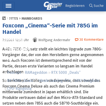
Hauptmenü
Anmelden
Registrieren
Suche
NEWS
MAINBOARDS
Ticker
Foxconn „Cinema“-Serie mit 785G im
Tests
Handel
Downloads
30
Kommentare
7.9.2009 12:51
Uhr
Wolfgang Andermahr
Preisvergleich
AMDs 785G-Chipsatz stellt ein leichtes Upgrade zum 780G-
Vorgänger dar, der von den Herstellern gerne angenommen
Forum
wird. Auch Foxconn ist dementsprechend mit von der
Partie, dessen erste Varianten so langsam im Handel
aufschlagen.
Podcast
RAMageddon
RTX 5000 „Deals“
So berichten die Kollegen von
Expreview
, dass sowohl das
RX 9000 „Deals“
Ideale Gaming-PCs
GPU-Rangliste
Foxconn Cinema Deluxe als auch das Cinema Premium
CPU-Rangliste
mittlerweile zumindest in Japan erhältlich sind. Die
Produkte vertrauen dabei auf den Micro-ATX-Standard und
setzen neben dem 785G auch die SB710-Southbridge ein.