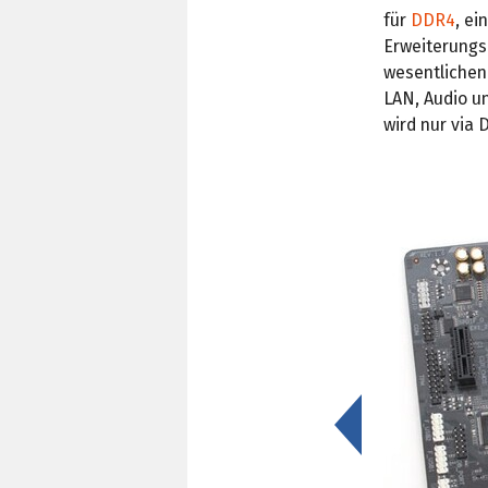
für
DDR4
, ei
Erweiterungsp
wesentlichen
LAN, Audio un
wird nur via
<