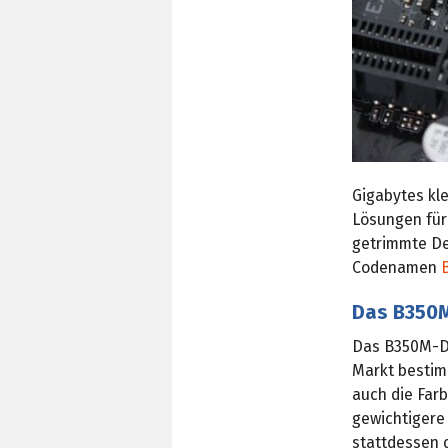
Gigabytes kl
Lösungen für
getrimmte Des
Codenamen
Das B350M
Das B350M-D
Markt bestimm
auch die Farb
gewichtigere 
stattdessen 