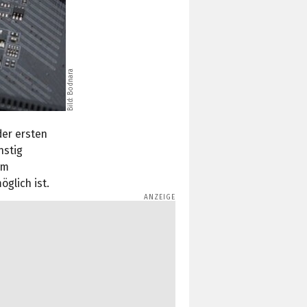
Bodnara
Bild:
er ersten
nstig
em
glich ist.