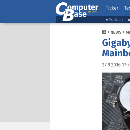
Ticker
Te
Podcast
NEWS
M
Gigab
Mainb
27.9.2016 17: