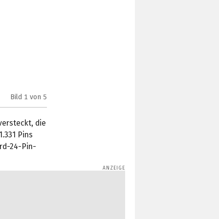
Bild
1
von 5
Gigabyte B350M-D2 (Bild:
Bodnara
)
ersteckt, die
.331 Pins
ard-24-Pin-