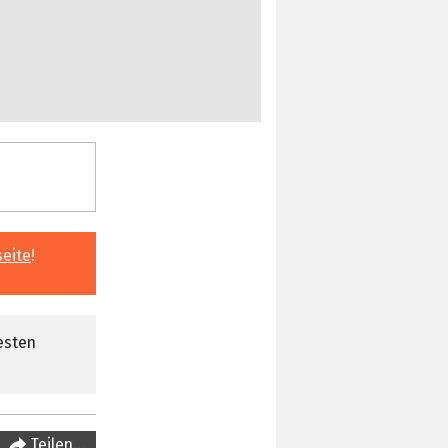
seite
!
esten
Teilen…