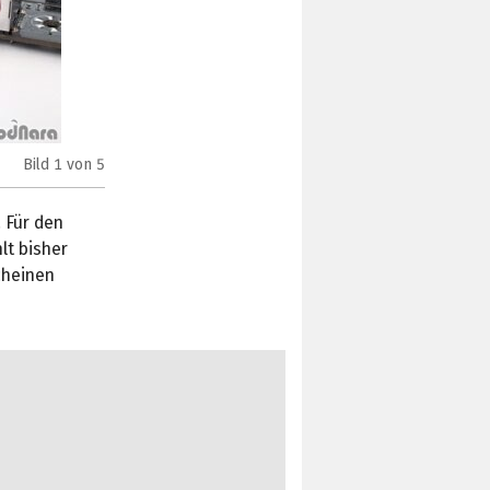
Bild
1
von 5
Gigabyte B350M-DS3H (Bild:
Bodnara
)
 Für den
lt bisher
cheinen