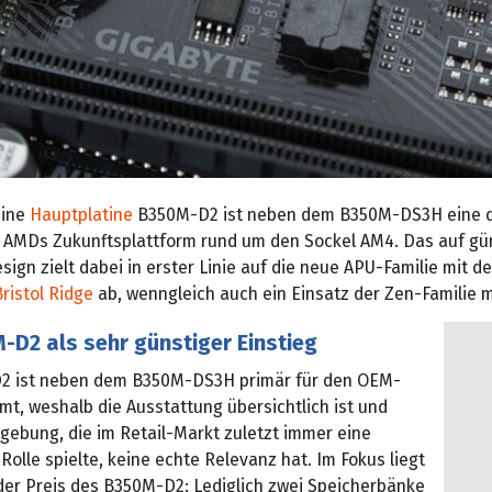
eine
Hauptplatine
B350M-D2 ist neben dem B350M-DS3H eine d
 AMDs Zukunftsplattform rund um den Sockel AM4. Das auf gü
ign zielt dabei in erster Linie auf die neue APU-Familie mit d
Bristol Ridge
ab, wenngleich auch ein Einsatz der Zen-Familie mö
-D2 als sehr günstiger Einstieg
2 ist neben dem B350M-DS3H primär für den OEM-
t, weshalb die Ausstattung übersichtlich ist und
gebung, die im Retail-Markt zuletzt immer eine
Rolle spielte, keine echte Relevanz hat. Im Fokus liegt
der Preis des B350M-D2: Lediglich zwei Speicherbänke