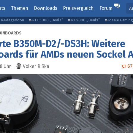
sts
Themen
Downloads
Preisvergleich
Forum
A
RAMageddon
RTX 5000 „Deals“
RX 9000 „Deals“
Ideale Gamin
AINBOARDS
yte B350M-D2/-DS3H: Weitere
oards für AMDs neuen Sockel 
67
58
Uhr
Volker Rißka