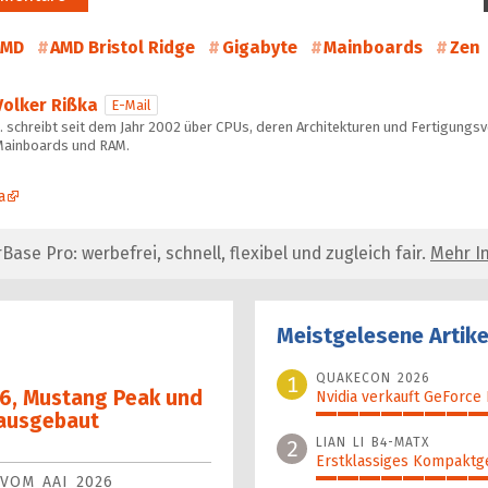
AMD
AMD Bristol Ridge
Gigabyte
Mainboards
Zen
Volker Rißka
E-Mail
 schreibt seit dem Jahr 2002 über CPUs, deren Architekturen und Fertigungs
Mainboards und RAM.
a
se Pro: werbefrei, schnell, flexibel und zugleich fair.
Mehr In
Meistgelesene Artike
QUAKECON 2026
1
 6, Mustang Peak und
Nvidia verkauft GeForce
 ausgebaut
100%
LIAN LI B4-MATX
2
Erstklassiges Kompaktg
VOM AAI 2026
99%