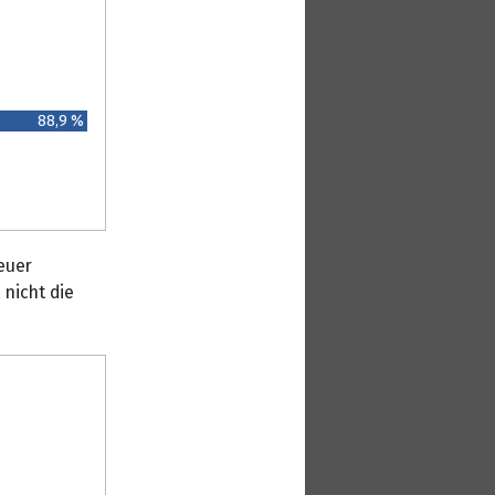
88,9 %
euer
nicht die