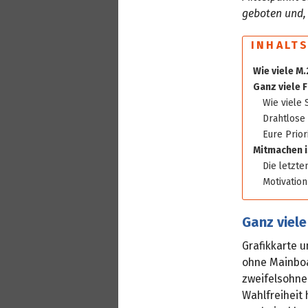
geboten und,
INHALT
Wie viele M
Ganz viele 
Wie viele 
Drahtlose
Eure Prio
Mitmachen i
Die letzte
Motivatio
Ganz viel
Grafikkarte u
ohne Mainboa
zweifelsohne
Wahlfreiheit 