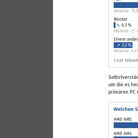
Historie: 15
Biostar
➘ 0,3 %
Historie: 
Einem ande
➚ 3,3 %
Historie: 4,
7.433 Teiln
Selbstverstän
um die es he
primären PC 
Welchen S
AMD AM5
AMD AM4