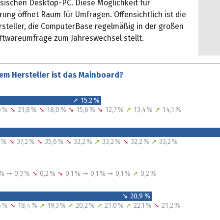
ssischen Desktop-PC. Diese Möglichkeit für
erung öffnet Raum für Umfragen. Offensichtlich ist die
steller, die ComputerBase regelmäßig in der großen
ftwareumfrage zum Jahreswechsel stellt.
em Hersteller ist das Mainboard?
➚ 15,2 %
,0 %
➘
21,8 %
➘
18,0 %
➘
15,6 %
➘
12,7 %
➚
13,4 %
➚
14,1 %
7 %
➘
37,2 %
➘
35,6 %
➘
32,2 %
➚
33,2 %
➘
32,2 %
➚
33,2 %
3 % ➙ 0,3 %
➘
0,2 %
➘
0,1 % ➙ 0,1 % ➙ 0,1 %
➚
0,2 %
➘ 20,9 %
,6 %
➘
18,4 %
➚
19,3 %
➚
20,2 %
➚
21,0 %
➚
22,1 %
➘
21,2 %