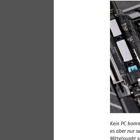
Kein PC komm
es aber nur s
Mittelpunkt s