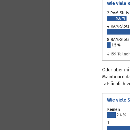
Wie viele
2 RAM-Slots
9,6 %
4 RAM‑Slots
8 RAM-Slots
1,5 %
4.159 Teiln
Oder aber mi
Mainboard da
tatsächlich 
Wie viele 
Keinen
2,4 %
1