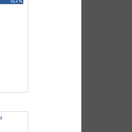
45,4 %
?