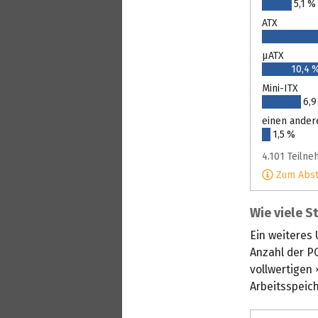
5,1 %
ATX
µATX
10,4 
Mini-ITX
6,9
einen ander
1,5 %
4.101 Teiln
Zum Abs
Wie viele S
Ein weiteres
Anzahl der PC
vollwertigen 
Arbeitsspeich