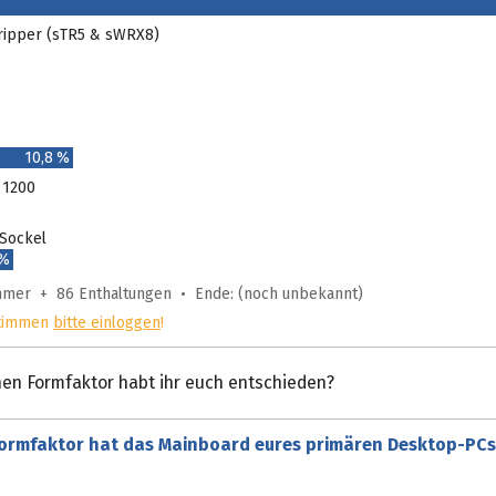
ripper (sTR5 & sWRX8)
10,8 %
 1200
 Sockel
 %
ehmer + 86 Enthaltungen • Ende: (noch unbekannt)
timmen
bitte einloggen
!
hen Formfaktor habt ihr euch entschieden?
ormfaktor hat das Mainboard eures primären Desktop-PCs