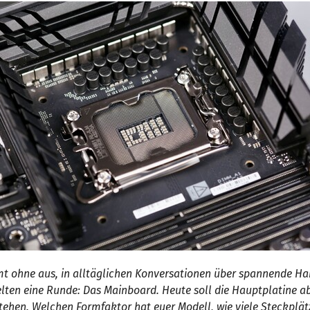
t ohne aus, in alltäglichen Konversationen über spannende Ha
elten eine Runde: Das Mainboard. Heute soll die Hauptplatine a
tehen. Welchen Formfaktor hat euer Modell, wie viele Steckplä