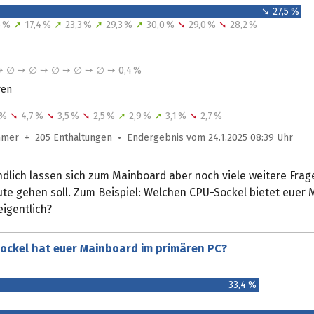
➘ 27,5 %
,5 %
➚
17,4 %
➚
23,3 %
➚
29,3 %
➚
30,0 %
➘
29,0 %
➘
28,2 %
∅ ➙ ∅ ➙ ∅ ➙ ∅ ➙ ∅ ➙ ∅ ➙ 0,4 %
ren
9 %
➘
4,7 %
➘
3,5 %
➘
2,5 %
➚
2,9 %
➚
3,1 %
➘
2,7 %
ehmer + 205 Enthaltungen • Endergebnis vom 24.1.2025 08:39 Uhr
dlich lassen sich zum Mainboard aber noch viele weitere Frage
ute gehen soll. Zum Beispiel: Welchen CPU-Sockel bietet euer
eigentlich?
ockel hat euer Mainboard im primären PC?
33,4 %