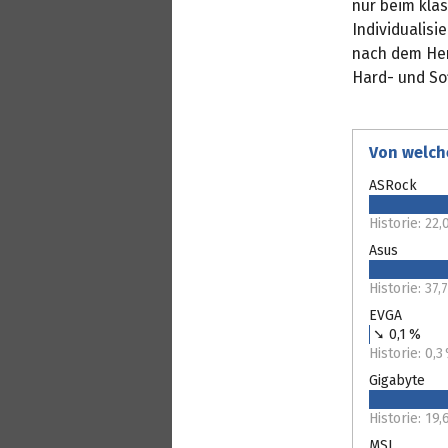
nur beim kla
Individualisi
nach dem Her
Hard- und So
Von welch
ASRock
Historie: 22
Asus
Historie: 37,
EVGA
➘ 0,1 %
Historie: 0,
Gigabyte
Historie: 19
MSI