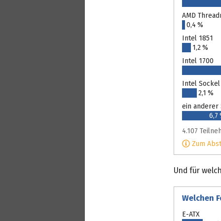
AMD Thread
0,4 %
Intel 1851
1,2 %
Intel 1700
Intel Sockel
2,1 %
ein anderer
6,7
4.107 Teiln
Zum Abs
Und für welc
Welchen F
E-ATX