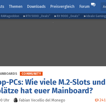
sts
Themen
Downloads
Preisvergleich
Forum
A
RAMageddon
RTX 5000 „Deals“
RX 9000 „Deals“
Ideale Gamin
AINBOARDS
COMMUNITY
p-PCs: Wie viele M.2-Slots un
lätze hat euer Mainboard?
241
00
Uhr
Fabian Vecellio del Monego