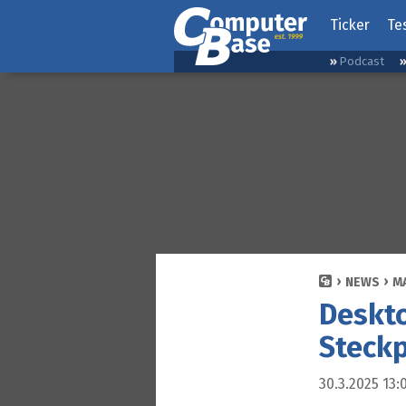
Ticker
Te
Podcast
NEWS
M
Deskto
Steckp
30.3.2025 13: