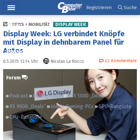
Hauptmenü
Anmelden
Registrieren
Suche
NEWS
MOBILITÄT
DISPLAY WEEK
Ticker
Display Week: LG verbindet Knöpfe
Tests
mit Display in dehnbarem Panel für
Autos
Downloads
43
Kommentare
6.5.2025 12:14
Uhr
Nicolas La Rocco
Preisvergleich
Forum
Podcast
RAMageddon
RTX 5000 „Deals“
RX 9000 „Deals“
Ideale Gaming-PCs
GPU-Rangliste
CPU-Rangliste