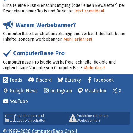
Erhalte eine Push-Benachrichtigung (oder einen Newsletter) bei
Erscheinen neuer Tests und Berichte:
Jetzt anmelden!
Warum Werbebanner?
ComputerBase berichtet unabhängig und verkauft deshalb keine
Inhalte, sondern Werbebanner.
Mehr erfahren!
ComputerBase Pro
ComputerBase Pro ist die werbefreie, schnelle, flexible und
zugleich faire Variante von ComputerBase.
Mehr dazu!
Feeds
Discord
Bluesky
Facebook
Google News
Instagram
Mastodon
X
YouTube
Einstellungen und
Probleme mit einem
Layout-Umschalter
Werbebanner?
© 1999–2026 ComputerBase GmbH