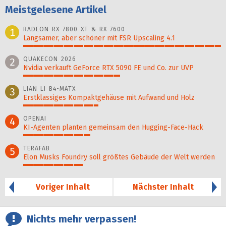
Meistgelesene Artikel
RADEON RX 7800 XT & RX 7600
1
Langsamer, aber schöner mit FSR Upscaling 4.1
100%
QUAKECON 2026
2
Nvidia verkauft GeForce RTX 5090 FE und Co. zur UVP
49%
LIAN LI B4-MATX
3
Erstklassiges Kompaktgehäuse mit Aufwand und Holz
38%
OPENAI
4
KI-Agenten planten gemein­sam den Hugging-Face-Hack
34%
TERAFAB
5
Elon Musks Foundry soll größ­tes Gebäude der Welt werden
30%
Voriger Inhalt
Nächster Inhalt
Nichts mehr verpassen!