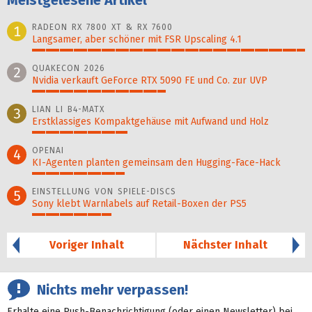
Meistgelesene Artikel
RADEON RX 7800 XT & RX 7600
1
Langsamer, aber schöner mit FSR Upscaling 4.1
100%
QUAKECON 2026
2
Nvidia verkauft GeForce RTX 5090 FE und Co. zur UVP
49%
LIAN LI B4-MATX
3
Erstklassiges Kompaktgehäuse mit Aufwand und Holz
35%
OPENAI
4
KI-Agenten planten gemein­sam den Hugging-Face-Hack
34%
EINSTELLUNG VON SPIELE-DISCS
5
Sony klebt Warnlabels auf Retail-Boxen der PS5
29%
Voriger Inhalt
Nächster Inhalt
Nichts mehr verpassen!
Erhalte eine Push-Benachrichtigung (oder einen Newsletter) bei