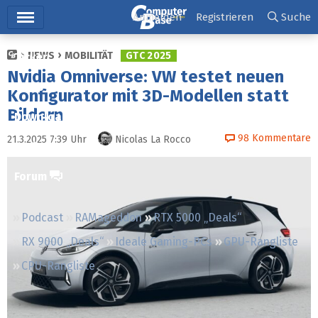
Hauptmenü
Anmelden
Registrieren
Suche
NEWS
MOBILITÄT
GTC 2025
Ticker
Nvidia Omniverse: VW testet neuen
Tests
Konfigurator mit 3D-Modellen statt
Bildern
Downloads
98
Kommentare
21.3.2025 7:39
Uhr
Nicolas La Rocco
Preisvergleich
Forum
Podcast
RAMageddon
RTX 5000 „Deals“
RX 9000 „Deals“
Ideale Gaming-PCs
GPU-Rangliste
CPU-Rangliste