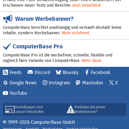
Erscheinen neuer Tests und Berichte:
Jetzt anmelden!
Warum Werbebanner?
ComputerBase berichtet unabhängig und verkauft deshalb keine
Inhalte, sondern Werbebanner.
Mehr erfahren!
ComputerBase Pro
ComputerBase Pro ist die werbefreie, schnelle, flexible und
zugleich faire Variante von ComputerBase.
Mehr dazu!
Feeds
Discord
Bluesky
Facebook
Google News
Instagram
Mastodon
X
YouTube
Einstellungen und
Probleme mit einem
Layout-Umschalter
Werbebanner?
© 1999–2026 ComputerBase GmbH
Impressum
Kontakt
Mediadaten
Vertrag widerrufen