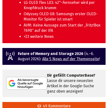
LG OLED Flex LX3: 42"-Fernseher wird per
Knopfdruck krumm
Odyssey OLED G8: Samsungs erster OLED-
Monitor für Spieler ist smart
AVM: Keine Aussage zum Start der „Fritz!Box
7690“ auf der IFA
+23 weitere News
Future of Memory and Storage 2026
(4.–6.
August 2026):
Alle 5 News auf der Themenseite
!
Dir gefällt ComputerBase?
Lasse dir unsere neuesten
Artikel in der Google-Suche
ganz oben anzeigen!
49 Kommentare