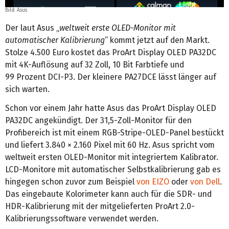
Bild: Asus
Der laut Asus „
weltweit erste OLED-Monitor mit
automatischer Kalibrierung
“ kommt jetzt auf den Markt.
Stolze 4.500 Euro kostet das ProArt Display OLED PA32DC
mit 4K-Auflösung auf 32 Zoll, 10 Bit Farbtiefe und
99 Prozent DCI-P3. Der kleinere PA27DCE lässt länger auf
sich warten.
Schon vor einem Jahr hatte Asus das ProArt Display OLED
PA32DC angekündigt. Der 31,5-Zoll-Monitor für den
Profibereich ist mit einem RGB-Stripe-OLED-Panel bestückt
und liefert 3.840 × 2.160 Pixel mit 60 Hz. Asus spricht vom
weltweit ersten OLED-Monitor mit integriertem Kalibrator.
LCD-Monitore mit automatischer Selbstkalibrierung gab es
hingegen schon zuvor zum Beispiel
von EIZO
oder
von Dell
.
Das eingebaute Kolorimeter kann auch für die SDR- und
HDR-Kalibrierung mit der mitgelieferten ProArt 2.0-
Kalibrierungssoftware verwendet werden.