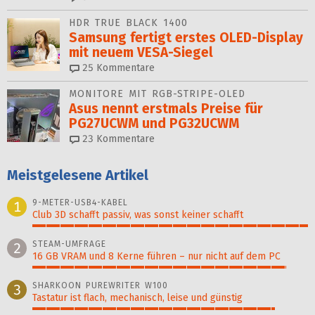
HDR TRUE BLACK 1400
Samsung fertigt erstes OLED-Display
mit neuem VESA-Siegel
25
Kommentare
MONITORE MIT RGB-STRIPE-OLED
Asus nennt erstmals Preise für
PG27UCWM und PG32UCWM
23
Kommentare
Meistgelesene Artikel
9-METER-USB4-KABEL
1
Club 3D schafft passiv, was sonst keiner schafft
100%
STEAM-UMFRAGE
2
16 GB VRAM und 8 Kerne führen – nur nicht auf dem PC
92%
SHARKOON PUREWRITER W100
3
Tastatur ist flach, mechanisch, leise und günstig
88%