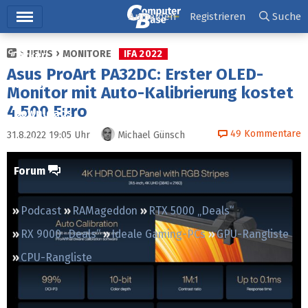
Hauptmenü
Anmelden
Registrieren
Suche
NEWS
MONITORE
IFA 2022
Ticker
Asus ProArt PA32DC: Erster OLED-
Tests
Monitor mit Auto-Kalibrierung kostet
4.500 Euro
Downloads
49
Kommentare
31.8.2022 19:05
Uhr
Michael Günsch
Preisvergleich
Forum
Podcast
RAMageddon
RTX 5000 „Deals“
RX 9000 „Deals“
Ideale Gaming-PCs
GPU-Rangliste
CPU-Rangliste