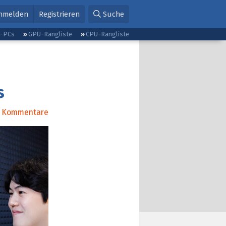
nmelden
Registrieren
Suche
g-PCs
GPU-Rangliste
CPU-Rangliste
s
Kommentare