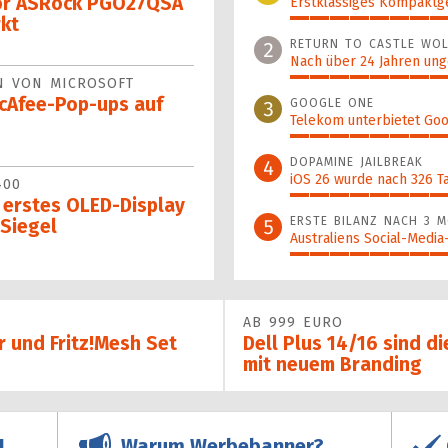
or ASRock PGO27QSA
Erstklassiges Kompaktg
rkt
100%
RETURN TO CASTLE WOL
2
Nach über 24 Jahren ung
N VON MICROSOFT
98%
McAfee-Pop-ups auf
GOOGLE ONE
3
Telekom unterbietet Goo
52%
DOPAMINE JAILBREAK
4
iOS 26 wurde nach 326 T
400
46%
 erstes OLED-Display
ERSTE BILANZ NACH 3 
5
Siegel
Australiens Social-Medi
46%
AB 999 EURO
r und Fritz!Mesh Set
Dell Plus 14/16 sind d
mit neuem Branding
Warum Werbebanner?
!