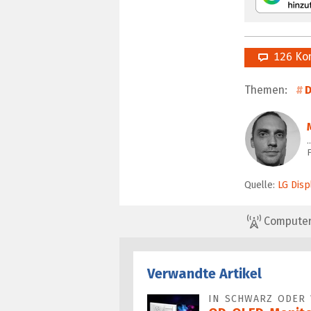
126 Ko
Themen:
D
F
Quelle:
LG Disp
ComputerBa
Verwandte Artikel
IN SCHWARZ ODER 