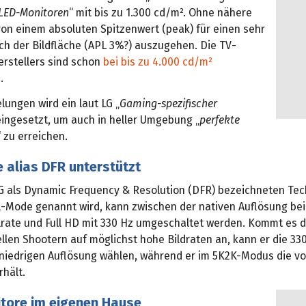
OLED-Monitoren
“ mit bis zu 1.300 cd/m². Ohne nähere
von einem absoluten Spitzenwert (peak) für einen sehr
ch der Bildfläche (APL 3%?) auszugehen. Die TV-
erstellers sind schon
bei bis zu 4.000 cd/m²
n
.
ungen wird ein laut LG „
Gaming-spezifischer
eingesetzt, um auch in heller Umgebung „
perfekte
“ zu erreichen.
 alias DFR unterstützt
LG als Dynamic Frequency & Resolution (DFR) bezeichneten Tech
-Mode genannt wird, kann zwischen der nativen Auflösung bei
lrate und Full HD mit 330 Hz umgeschaltet werden. Kommt es 
llen Shootern auf möglichst hohe Bildraten an, kann er die 33
 niedrigen Auflösung wählen, während er im 5K2K-Modus die vo
rhält.
itore im eigenen Hause