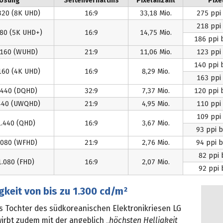
lösung
Seitenverhältnis
Pixelanzahl
Pixe
320 (8K UHD)
16:9
33,18 Mio.
275 ppi 
218 ppi 
880 (5K UHD+)
16:9
14,75 Mio.
186 ppi b
.160 (WUHD)
21:9
11,06 Mio.
123 ppi 
140 ppi b
160 (4K UHD)
16:9
8,29 Mio.
163 ppi 
.440 (DQHD)
32:9
7,37 Mio.
120 ppi b
.440 (UWQHD)
21:9
4,95 Mio.
110 ppi 
109 ppi 
1.440 (QHD)
16:9
3,67 Mio.
93 ppi b
.080 (WFHD)
21:9
2,76 Mio.
94 ppi b
82 ppi 
1.080 (FHD)
16:9
2,07 Mio.
92 ppi 
gkeit von bis zu 1.300 cd/m²
ls Tochter des südkoreanischen Elektronikriesen LG
wirbt zudem mit der angeblich „
höchsten Helligkeit