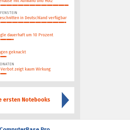
ehäuse mit Aufwand und Holz
FENSTEIN
eschnitten in Deutschland verfügbar
gle dauerhaft um 10 Prozent
agen geknackt
MONATEN
a-Verbot zeigt kaum Wirkung
ie ersten Notebooks
ComputerBase Pro