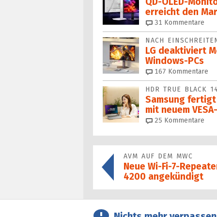
QD-OLED-Monit
erreicht den Ma
31
Kommentare
NACH EINSCHREITE
LG deaktiviert 
Windows-PCs
167
Kommentare
HDR TRUE BLACK 1
Samsung fertigt
mit neuem VESA-
25
Kommentare
AVM AUF DEM MWC
Neue Wi-Fi-7-Repeate
4200 angekündigt
Nichts mehr verpassen