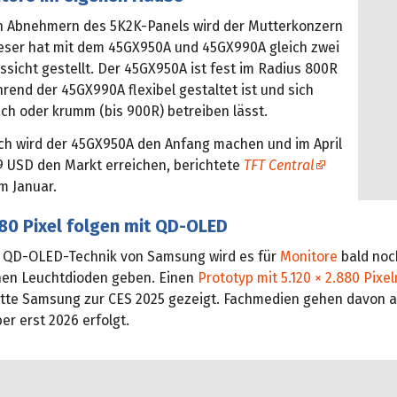
n Abnehmern des 5K2K-Panels wird der Mutterkonzern
ieser hat mit dem 45GX950A und 45GX990A gleich zwei
ssicht gestellt. Der 45GX950A ist fest im Radius 800R
end der 45GX990A flexibel gestaltet ist und sich
ch oder krumm (bis 900R) betreiben lässt.
ich wird der 45GX950A den Anfang machen und im April
99 USD den Markt erreichen, berichtete
TFT Central
m Januar.
880 Pixel folgen mit QD-OLED
r QD-OLED-Technik von Samsung wird es für
Monitore
bald noc
hen Leuchtdioden geben. Einen
Prototyp mit 5.120 × 2.880 Pixe
tte Samsung zur CES 2025 gezeigt. Fachmedien gehen davon a
er erst 2026 erfolgt.