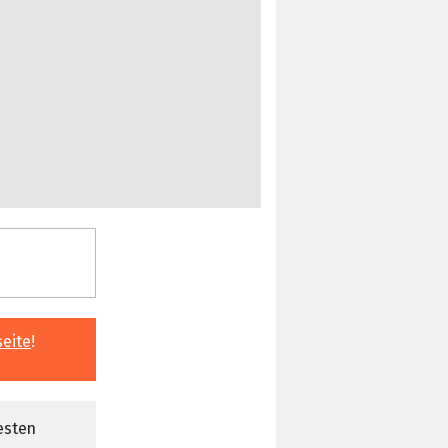
seite
!
esten