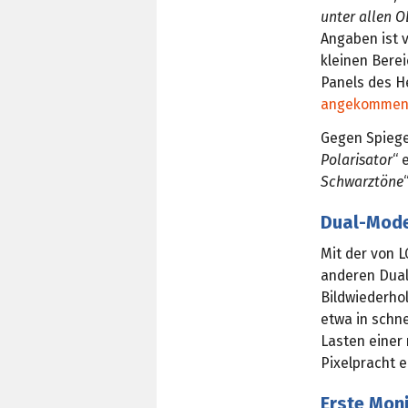
unter allen 
Angaben ist 
kleinen Berei
Panels des H
angekomme
Gegen Spiegel
Polarisator
“ 
Schwarztöne
Dual-Mode
Mit der von 
anderen Dual
Bildwiederho
etwa in schne
Lasten einer
Pixelpracht e
Erste Mon