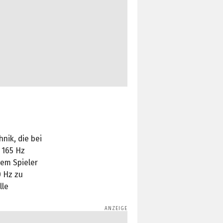
nik, die bei
 165 Hz
dem Spieler
0 Hz zu
lle