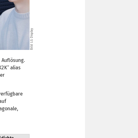
Bild: LG Display
e Auflösung.
K2K“ alias
der
 verfügbare
auf
iagonale,