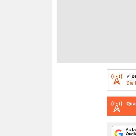
✓ De
Die 
Qua