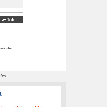
Teilen…
owie über
fos.
l