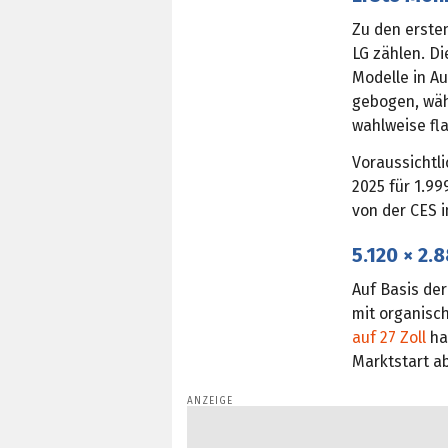
Zu den erste
LG zählen. D
Modelle in Au
gebogen, währ
wahlweise fla
Voraussichtl
2025 für 1.9
von der CES i
5.120 × 2.
Auf Basis de
mit organisc
auf 27 Zoll
ha
Marktstart ab