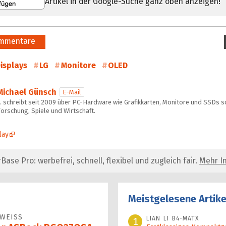
Artikel in der Google-Suche ganz oben anzeigen!
mmentare
isplays
LG
Monitore
OLED
Michael Günsch
E-Mail
… schreibt seit 2009 über PC-Hardware wie Grafikkarten, Monitore und SSDs s
orschung, Spiele und Wirtschaft.
lay
se Pro: werbefrei, schnell, flexibel und zugleich fair.
Mehr In
Meistgelesene Artike
WEISS
LIAN LI B4-MATX
1