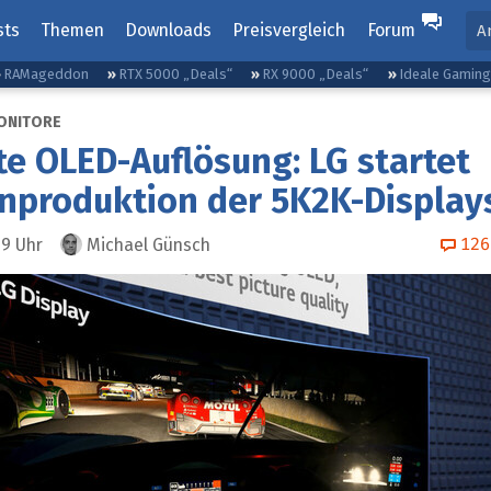
sts
Themen
Downloads
Preisvergleich
Forum
A
RAMageddon
RTX 5000 „Deals“
RX 9000 „Deals“
Ideale Gamin
ONITORE
e OLED-Auflösung: LG startet
nproduktion der 5K2K-Display
126
29
Uhr
Michael Günsch