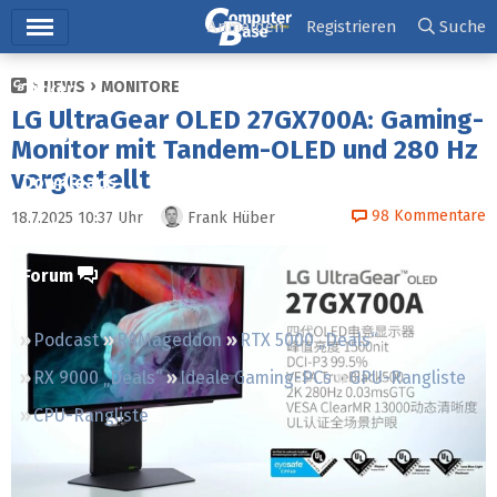
Hauptmenü
Anmelden
Registrieren
Suche
NEWS
MONITORE
Ticker
LG UltraGear OLED 27GX700A: Gaming-
Tests
Monitor mit Tandem-OLED und 280 Hz
vorgestellt
Downloads
98
Kommentare
18.7.2025 10:37
Uhr
Frank Hüber
Preisvergleich
Forum
Podcast
RAMageddon
RTX 5000 „Deals“
RX 9000 „Deals“
Ideale Gaming-PCs
GPU-Rangliste
CPU-Rangliste