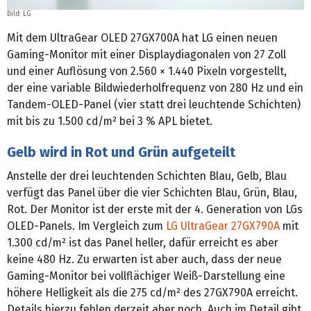
Bild: LG
Mit dem UltraGear OLED 27GX700A hat LG einen neuen
Gaming-Monitor mit einer Displaydiagonalen von 27 Zoll
und einer Auflösung von 2.560 × 1.440 Pixeln vorgestellt,
der eine variable Bildwiederholfrequenz von 280 Hz und ein
Tandem-OLED-Panel (vier statt drei leuchtende Schichten)
mit bis zu 1.500 cd/m² bei 3 % APL bietet.
Gelb wird in Rot und Grün aufgeteilt
Anstelle der drei leuchtenden Schichten Blau, Gelb, Blau
verfügt das Panel über die vier Schichten Blau, Grün, Blau,
Rot. Der Monitor ist der erste mit der 4. Generation von LGs
OLED-Panels. Im Vergleich zum
LG UltraGear 27GX790A
mit
1.300 cd/m² ist das Panel heller, dafür erreicht es aber
keine 480 Hz. Zu erwarten ist aber auch, dass der neue
Gaming-Monitor bei vollflächiger Weiß-Darstellung eine
höhere Helligkeit als die 275 cd/m² des 27GX790A erreicht.
Details hierzu fehlen derzeit aber noch. Auch im Detail gibt