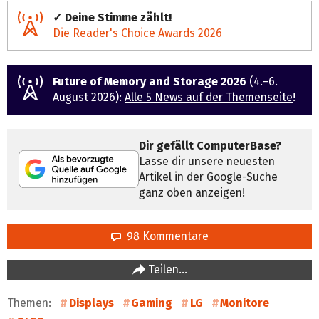
✓ Deine Stimme zählt!
Die Reader's Choice Awards 2026
Future of Memory and Storage 2026
(4.–6.
August 2026):
Alle 5 News auf der Themenseite
!
Dir gefällt ComputerBase?
Lasse dir unsere neuesten
Artikel in der Google-Suche
ganz oben anzeigen!
98 Kommentare
Teilen…
Themen:
Displays
Gaming
LG
Monitore