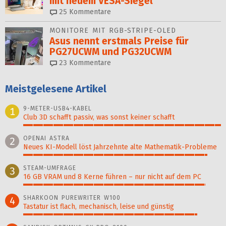
mit neuem VESA-Siegel
25
Kommentare
MONITORE MIT RGB-STRIPE-OLED
Asus nennt erstmals Preise für
PG27UCWM und PG32UCWM
23
Kommentare
Meistgelesene Artikel
9-METER-USB4-KABEL
1
Club 3D schafft passiv, was sonst keiner schafft
100%
OPENAI ASTRA
2
Neues KI-Modell löst Jahr­zehn­te alte Ma­thematik-Pro­ble­me
93%
STEAM-UMFRAGE
3
16 GB VRAM und 8 Kerne führen – nur nicht auf dem PC
92%
SHARKOON PUREWRITER W100
4
Tastatur ist flach, mechanisch, leise und günstig
88%