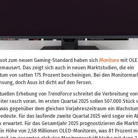
Exot zum neuen Gaming-Standard haben sich
Monitore
mit OLE
mausert. Das zeigt sich auch in neuen Marktstudien, die ein
um von satten 175 Prozent bescheinigen. Bei den Monitormar
sung, doch Asus ist dicht auf den Fersen.
ktuellen Erhebung von
TrendForce
schreitet die Verbreitung vo
ter rasch voran. Im ersten Quartal 2025 sollen 507.000 Stück 
 was gegenüber dem gleichen Vorjahreszeitraum ein Wachstum
edeute. Für das laufende zweite Quartal 2025 wird sogar ein A
k erwartet. Für das Gesamtjahr 2025 prognostizieren die Markt
 in Höhe von 2,58 Millionen OLED-Monitoren, was 81 Prozent m