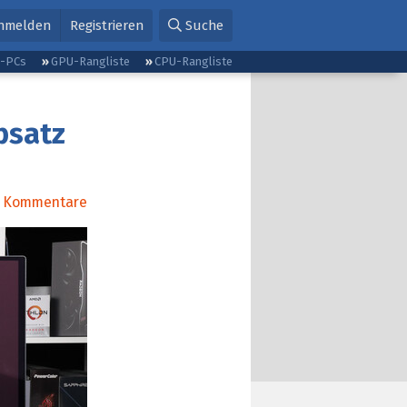
nmelden
Registrieren
Suche
g-PCs
GPU-Rangliste
CPU-Rangliste
bsatz
Kommentare