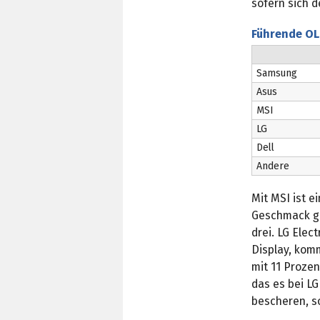
sofern sich d
Führende OL
Samsung
Asus
MSI
LG
Dell
Andere
Mit MSI ist 
Geschmack ge
drei. LG Elec
Display, komm
mit 11 Proze
das es bei LG
bescheren, 