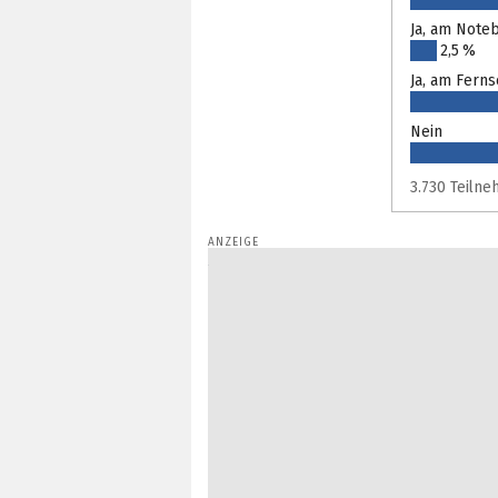
Ja, am Note
2,5 %
Ja, am Fern
Nein
3.730 Teiln