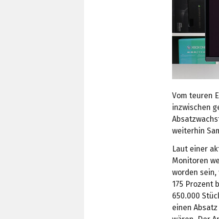
Vom teuren 
inzwischen ge
Absatzwachst
weiterhin Sam
Laut einer a
Monitoren wei
worden sein,
175 Prozent b
650.000 Stüc
einen Absatz