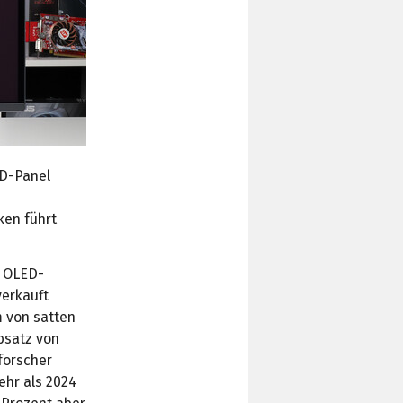
D-Panel
ken führt
n OLED-
verkauft
 von satten
bsatz von
forscher
ehr als 2024