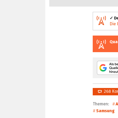
✓ De
Die 
Qua
268 Ko
Themen:
A
Samsung