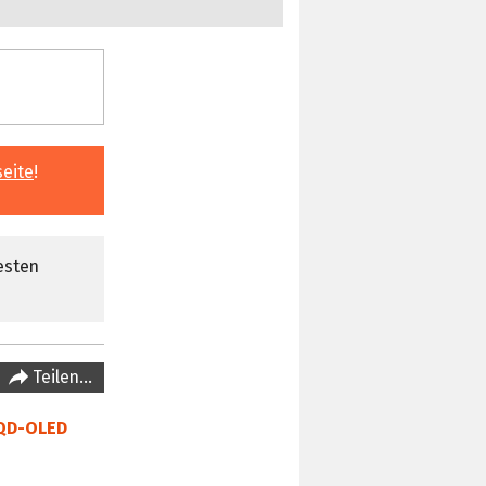
seite
!
esten
Teilen…
QD-OLED