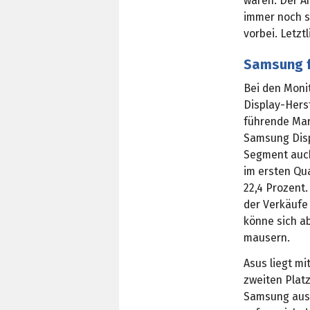
wären. Der A
immer noch s
vorbei. Letzt
Samsung f
Bei den Moni
Display-Herst
führende Mar
Samsung Disp
Segment auch 
im ersten Qua
22,4 Prozent.
der Verkäufe
könne sich a
mausern.
Asus liegt mi
zweiten Plat
Samsung ausg