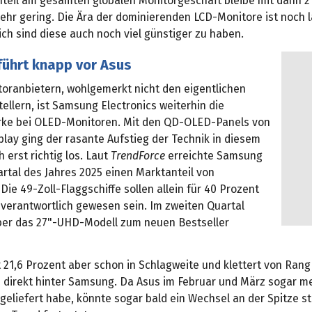
nteil am gesamten globalen Monitorgeschäft bleibe mit dann 2
ehr gering. Die Ära der dominierenden LCD-Monitore ist noch l
lich sind diese auch noch viel günstiger zu haben.
ührt knapp vor Asus
toranbietern, wohlgemerkt nicht den eigentlichen
ellern, ist Samsung Electronics weiterhin die
ke bei OLED-Monitoren. Mit den QD-OLED-Panels von
lay ging der rasante Aufstieg der Technik in diesem
erst richtig los. Laut
TrendForce
erreichte Samsung
rtal des Jahres 2025 einen Marktanteil von
 Die 49-Zoll-Flaggschiffe sollen allein für 40 Prozent
 verantwortlich gewesen sein. Im zweiten Quartal
ber das 27"-UHD-Modell zum neuen Bestseller
t 21,6 Prozent aber schon in Schlagweite und klettert von Rang
z direkt hinter Samsung. Da Asus im Februar und März sogar me
eliefert habe, könnte sogar bald ein Wechsel an der Spitze st