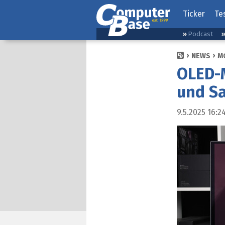
Ticker
Te
Podcast
NEWS
M
OLED-M
und S
9.5.2025 16:2