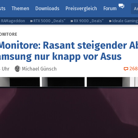
sts
Themen
Downloads
Preisvergleich
Forum
A
RAMageddon
RTX 5000 „Deals“
RX 9000 „Deals“
Ideale Gamin
ONITORE
onitore: Rasant steigender A
amsung nur knapp vor Asus
268
4
Uhr
Michael Günsch