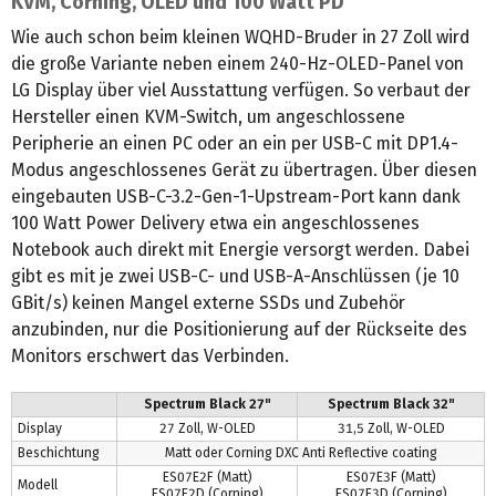
KVM, Corning, OLED und 100 Watt PD
Wie auch schon beim kleinen WQHD-Bruder in 27 Zoll wird
die große Variante neben einem 240-Hz-OLED-Panel von
LG Display über viel Ausstattung verfügen. So verbaut der
Hersteller einen KVM-Switch, um angeschlossene
Peripherie an einen PC oder an ein per USB-C mit DP1.4-
Modus angeschlossenes Gerät zu übertragen. Über diesen
eingebauten USB-C-3.2-Gen-1-Upstream-Port kann dank
100 Watt Power Delivery etwa ein angeschlossenes
Notebook auch direkt mit Energie versorgt werden. Dabei
gibt es mit je zwei USB-C- und USB-A-Anschlüssen (je 10
GBit/s) keinen Mangel externe SSDs und Zubehör
anzubinden, nur die Positionierung auf der Rückseite des
Monitors erschwert das Verbinden.
Spectrum Black 27"
Spectrum Black 32"
Display
27 Zoll, W-OLED
31,5 Zoll, W-OLED
Beschichtung
Matt oder Corning DXC Anti Reflective coating
ES07E2F (Matt)
ES07E3F (Matt)
Modell
ES07E2D (Corning)
ES07E3D (Corning)