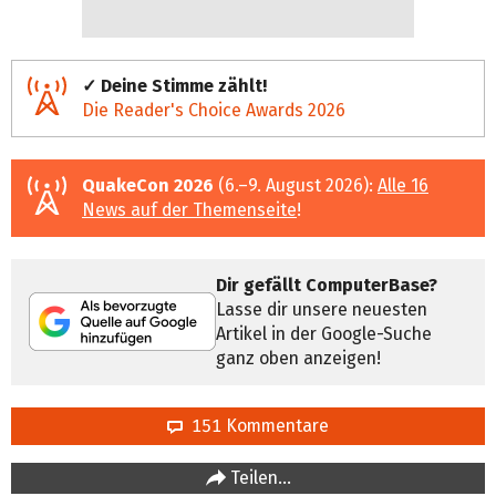
✓ Deine Stimme zählt!
Die Reader's Choice Awards 2026
QuakeCon 2026
(6.–9. August 2026):
Alle 16
News auf der Themenseite
!
Dir gefällt ComputerBase?
Lasse dir unsere neuesten
Artikel in der Google-Suche
ganz oben anzeigen!
151 Kommentare
Teilen…