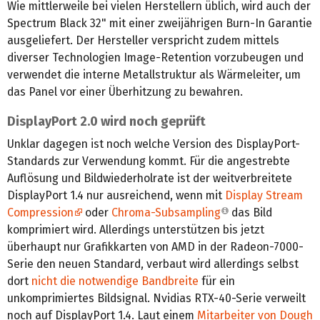
Wie mittlerweile bei vielen Herstellern üblich, wird auch der
Spectrum Black 32" mit einer zweijährigen Burn-In Garantie
ausgeliefert. Der Hersteller verspricht zudem mittels
diverser Technologien Image-Retention vorzubeugen und
verwendet die interne Metallstruktur als Wärmeleiter, um
das Panel vor einer Überhitzung zu bewahren.
DisplayPort 2.0 wird noch geprüft
Unklar dagegen ist noch welche Version des DisplayPort-
Standards zur Verwendung kommt. Für die angestrebte
Auflösung und Bildwiederholrate ist der weitverbreitete
DisplayPort 1.4 nur ausreichend, wenn mit
Display Stream
Compression
oder
Chroma-Subsampling
das Bild
komprimiert wird. Allerdings unterstützen bis jetzt
überhaupt nur Grafikkarten von AMD in der Radeon-7000-
Serie den neuen Standard, verbaut wird allerdings selbst
dort
nicht die notwendige Bandbreite
für ein
unkomprimiertes Bildsignal. Nvidias RTX-40-Serie verweilt
noch auf DisplayPort 1.4. Laut einem
Mitarbeiter von Dough