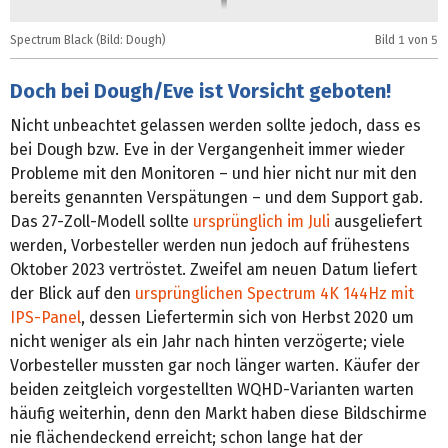
Spectrum Black (Bild: Dough)
Bild
1
von 5
S
Doch bei Dough/Eve ist Vorsicht geboten!
Nicht unbeachtet gelassen werden sollte jedoch, dass es
bei Dough bzw. Eve in der Vergangenheit immer wieder
Probleme mit den Monitoren – und hier nicht nur mit den
bereits genannten Verspätungen – und dem Support gab.
Das 27-Zoll-Modell sollte
ursprünglich im Juli
ausgeliefert
werden, Vorbesteller werden nun jedoch auf frühestens
Oktober 2023 vertröstet. Zweifel am neuen Datum liefert
der Blick auf den
ursprünglichen Spectrum 4K 144Hz mit
IPS-Panel
, dessen Liefertermin sich von Herbst 2020 um
nicht weniger als ein Jahr nach hinten verzögerte; viele
Vorbesteller mussten gar noch länger warten. Käufer der
beiden zeitgleich vorgestellten WQHD-Varianten warten
häufig weiterhin, denn den Markt haben diese Bildschirme
nie flächendeckend erreicht; schon lange hat der