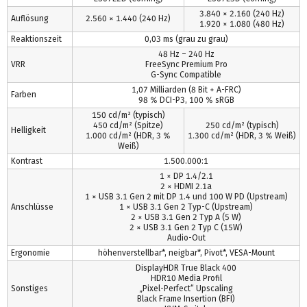
3.840 × 2.160 (240 Hz)
Auflösung
2.560 × 1.440 (240 Hz)
1.920 × 1.080 (480 Hz)
Reaktionszeit
0,03 ms (grau zu grau)
48 Hz – 240 Hz
VRR
FreeSync Premium Pro
G-Sync Compatible
1,07 Milliarden (8 Bit + A-FRC)
Farben
98 % DCI-P3, 100 % sRGB
150 cd/m² (typisch)
450 cd/m² (Spitze)
250 cd/m² (typisch)
Helligkeit
1.000 cd/m² (HDR, 3 %
1.300 cd/m² (HDR, 3 % Weiß)
Weiß)
Kontrast
1.500.000:1
1 × DP 1.4/2.1
2 × HDMI 2.1a
1 × USB 3.1 Gen 2 mit DP 1.4 und 100 W PD (Upstream)
Anschlüsse
1 × USB 3.1 Gen 2 Typ-C (Upstream)
2 × USB 3.1 Gen 2 Typ A (5 W)
2 × USB 3.1 Gen 2 Typ C (15W)
Audio-Out
Ergonomie
höhenverstellbar*, neigbar*, Pivot*, VESA-Mount
DisplayHDR True Black 400
HDR10 Media Profil
Sonstiges
„Pixel-Perfect“ Upscaling
Black Frame Insertion (BFI)