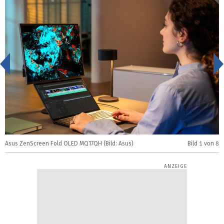
<
Asus ZenScreen Fold OLED MQ17QH (Bild: Asus)
Bild
1
von 8
A