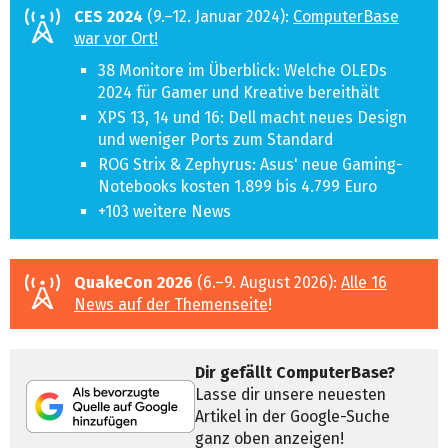
CES 2024
(9.–12. Januar 2024):
ComputerBase
war vor Ort!
38 Monitore im Überblick: Welche OLEDs
2024 für Gamer und Kreative bereithält
XPS 13, 14 und 16: Dell macht neues Design
und weniger Ports zum Standard
ROG Strix & Zephyrus: Asus' neue Gaming-
Notebooks kosten 1.899 bis 4.799 Euro
+103 weitere News
QuakeCon 2026
(6.–9. August 2026):
Alle 16
News auf der Themenseite
!
Dir gefällt ComputerBase?
Lasse dir unsere neuesten
Artikel in der Google-Suche
ganz oben anzeigen!